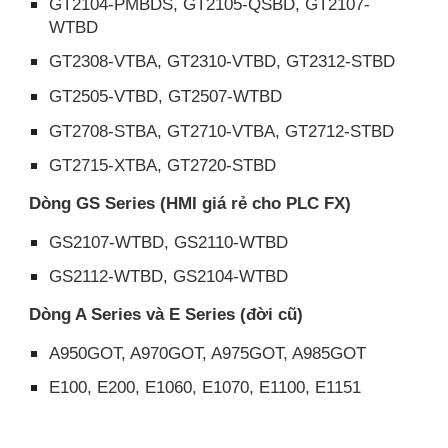
GT2104-PMBDS, GT2105-QSBD, GT2107-
WTBD
GT2308-VTBA, GT2310-VTBD, GT2312-STBD
GT2505-VTBD, GT2507-WTBD
GT2708-STBA, GT2710-VTBA, GT2712-STBD
GT2715-XTBA, GT2720-STBD
Dòng GS Series (HMI giá rẻ cho PLC FX)
GS2107-WTBD, GS2110-WTBD
GS2112-WTBD, GS2104-WTBD
Dòng A Series và E Series (đời cũ)
A950GOT, A970GOT, A975GOT, A985GOT
E100, E200, E1060, E1070, E1100, E1151