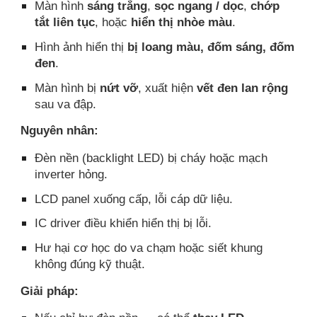
Màn hình
sáng trắng
,
sọc ngang / dọc
,
chớp
tắt liên tục
, hoặc
hiển thị nhòe màu
.
Hình ảnh hiển thị
bị loang màu, đốm sáng, đốm
đen
.
Màn hình bị
nứt vỡ
, xuất hiện
vết đen lan rộng
sau va đập.
Nguyên nhân:
Đèn nền (backlight LED) bị cháy hoặc mạch
inverter hỏng.
LCD panel xuống cấp, lỗi cáp dữ liệu.
IC driver điều khiển hiển thị bị lỗi.
Hư hại cơ học do va chạm hoặc siết khung
không đúng kỹ thuật.
Giải pháp: