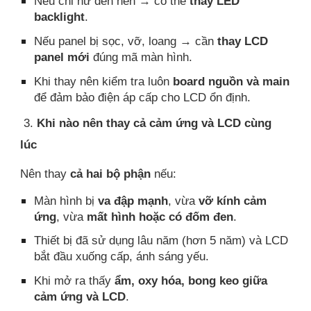
Nếu chỉ hư đèn nền → có thể
thay LED
backlight
.
Nếu panel bị sọc, vỡ, loang → cần
thay LCD
panel mới
đúng mã màn hình.
Khi thay nên kiểm tra luôn
board nguồn và main
để đảm bảo điện áp cấp cho LCD ổn định.
3.
Khi nào nên thay cả cảm ứng và LCD cùng
lúc
Nên thay
cả hai bộ phận
nếu:
Màn hình bị
va đập mạnh
, vừa
vỡ kính cảm
ứng
, vừa
mất hình hoặc có đốm đen
.
Thiết bị đã sử dụng lâu năm (hơn 5 năm) và LCD
bắt đầu xuống cấp, ánh sáng yếu.
Khi mở ra thấy
ẩm, oxy hóa, bong keo giữa
cảm ứng và LCD
.