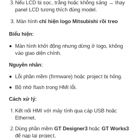
Nếu LCD bị sọc, trắng hoặc không sáng → thay
panel LCD tương thích đúng model.
3. Màn hình
chỉ hiện logo Mitsubishi rồi treo
Biểu hiện:
Màn hình khởi động nhưng dừng ở logo, không
vào giao diện chính.
Nguyên nhân:
Lỗi phần mềm (firmware) hoặc project bị hỏng.
Bộ nhớ flash trong HMI lỗi.
Cách xử lý:
Kết nối HMI với máy tính qua cáp USB hoặc
Ethernet.
Dùng phần mềm
GT Designer3
hoặc
GT Works3
để nạp lại project.