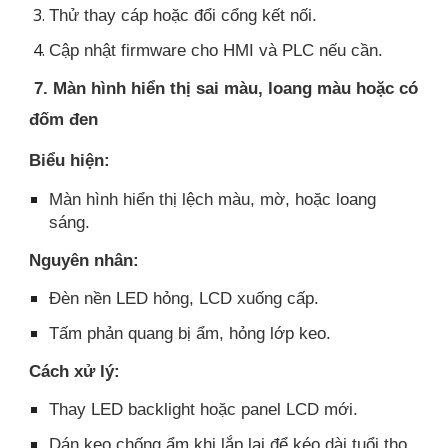
Thử thay cáp hoặc đổi cổng kết nối.
Cập nhật firmware cho HMI và PLC nếu cần.
7. Màn hình hiển thị sai màu, loang màu hoặc có
đốm đen
Biểu hiện:
Màn hình hiển thị lệch màu, mờ, hoặc loang
sáng.
Nguyên nhân:
Đèn nền LED hỏng, LCD xuống cấp.
Tấm phản quang bị ẩm, hỏng lớp keo.
Cách xử lý:
Thay LED backlight hoặc panel LCD mới.
Dán keo chống ẩm khi lắp lại để kéo dài tuổi thọ.