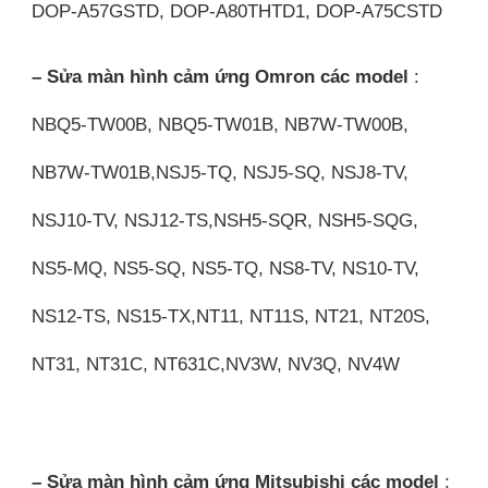
DOP-A57GSTD, DOP-A80THTD1, DOP-A75CSTD
– Sửa màn hình cảm ứng Omron các model
:
NBQ5-TW00B, NBQ5-TW01B, NB7W-TW00B,
NB7W-TW01B,NSJ5-TQ, NSJ5-SQ, NSJ8-TV,
NSJ10-TV, NSJ12-TS,NSH5-SQR, NSH5-SQG,
NS5-MQ, NS5-SQ, NS5-TQ, NS8-TV, NS10-TV,
NS12-TS, NS15-TX,NT11, NT11S, NT21, NT20S,
NT31, NT31C, NT631C,NV3W, NV3Q, NV4W
– Sửa màn hình cảm ứng Mitsubishi các model
: