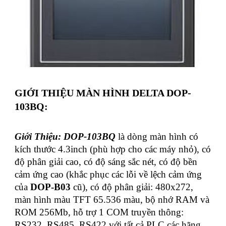
GIỚI THIỆU MÀN HÌNH DELTA DOP-
103BQ:
Giới Thiệu: DOP-103BQ
là dòng màn hình có
kích thước 4.3inch (phù hợp cho các máy nhỏ), có
độ phân giải cao, có độ sáng sắc nét, có độ bền
cảm ứng cao (khắc phục các lỗi về lệch cảm ứng
của
DOP-B03
cũ), có độ phân giải: 480x272,
màn hình màu TFT 65.536 màu, bộ nhớ RAM và
ROM 256Mb, hỗ trợ 1 COM truyền thông:
RS232, RS485, RS422 với tất cả PLC các hãng,