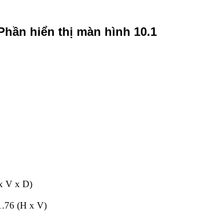
hần hiển thị màn hình 10.1
 x V x D)
1.76 (H x V)