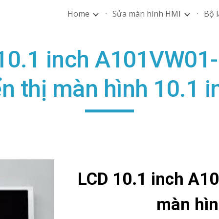
Home
Sửa màn hình HMI
Bộ l
ip to main content
Skip to navigat
10.1 inch A101VW01
ển thị màn hình 10.1 i
LCD 10.1 inch A1
màn hìn