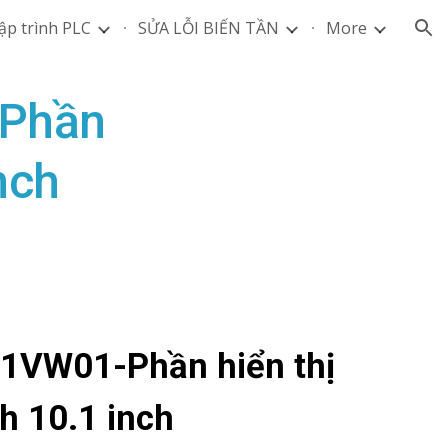
ập trình PLC
SỬA LỖI BIẾN TẦN
More
ion
-Phần
nch
01VW01-Phần hiển thị
h 10.1 inch