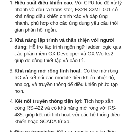
Hiệu suất điều khiển cao
: Với CPU tốc độ xử lý
nhanh và đầu ra transistor, FX2N-32MT-001 có
khả năng điều khiển chính xác và đáp ứng
nhanh, phù hợp cho các ứng dụng yêu cầu thời
gian phản hồi ngắn.
Khả năng lập trình và thân thiện với người
dùng
: Hỗ trợ lập trình ngôn ngữ ladder logic qua
các phần mềm GX Developer và GX Works2,
giúp dễ dàng thiết lập và bảo trì.
Khả năng mở rộng linh hoạt
: Có thể mở rộng
I/O và kết nối các module điều khiển nhiệt độ,
analog, và truyền thông để điều khiển phức tạp
hơn.
Kết nối truyền thông tiện lợi
: Tích hợp sẵn
cổng RS-422 và có khả năng mở rộng với RS-
485, giúp kết nối linh hoạt với các hệ thống điều
khiển hoặc SCADA từ xa.
Đầu ra transistor
: Đầu ra transistor giúp điều