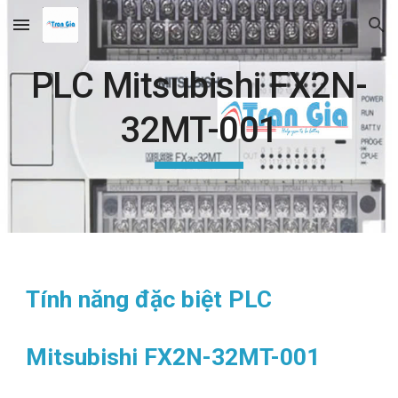
Skip to main content
Skip to navigation
PLC Mitsubishi FX2N-
32MT-001
Tính năng đặc biệt PLC
Mitsubishi FX2N-32MT-001