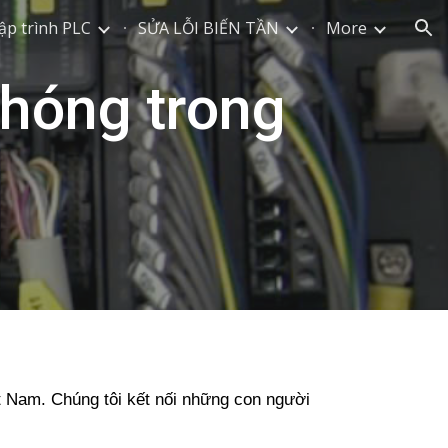
ập trình PLC
SỬA LỖI BIẾN TẦN
More
ion
hóng trong
ệt Nam. Chúng tôi kết nối những con người