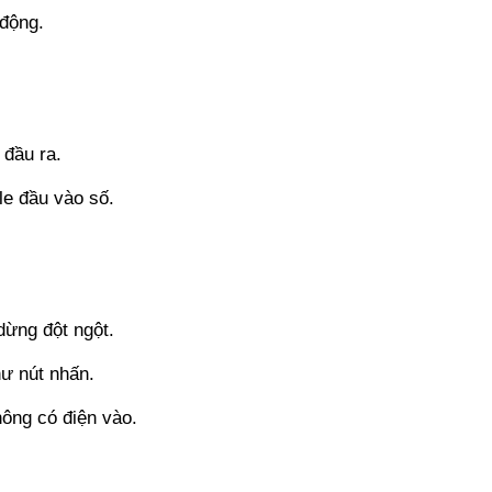
 động.
đầu ra.
e đầu vào số.
ừng đột ngột.
ư nút nhấn.
ông có điện vào.