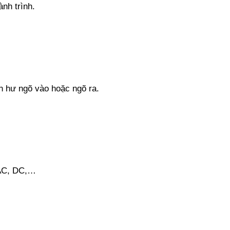
nh trình.
 hư ngõ vào hoặc ngõ ra.
 AC, DC,…