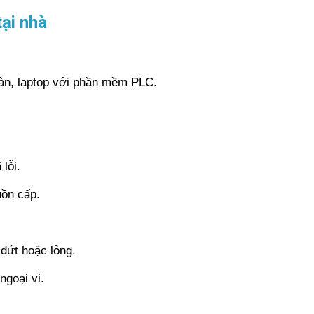
ại nhà
hàn, laptop với phần mềm PLC.
lỗi.
uồn cấp.
 đứt hoặc lỏng.
ngoại vi.