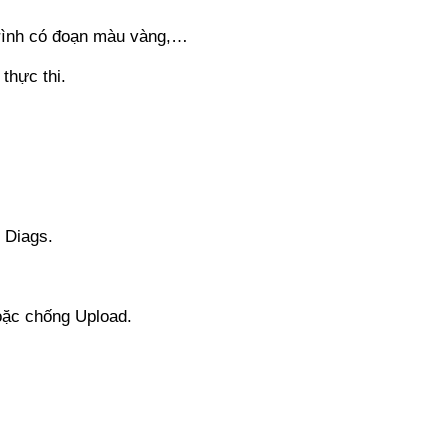
rình có đoạn màu vàng,…
thực thi.
 Diags.
oặc chống Upload.