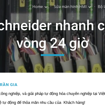
Home
Sửa màn hình HMI
Bộ l
ip to main content
Skip to navigat
chneider nhanh c
vòng 24 giờ
RẦN GIA
công nghiệp, và giải pháp tự động hóa chuyên nghiệp tại Vi
hệ tự động để thỏa mãn nhu cầu của Khách hàng!