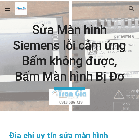
Skip to main content
Skip to navigation
Sửa Màn hình
Siemens lỗi cảm ứng
Bấm không được,
Bấm Màn hình Bị Đơ
Địa chỉ uy tín sửa màn hình