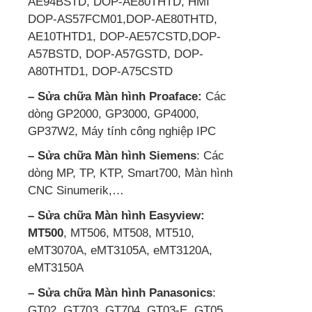
AE94BSTD, DOP-AE80THTD, HMI
DOP-AS57FCM01,DOP-AE80THTD,
AE10THTD1, DOP-AE57CSTD,DOP-
A57BSTD, DOP-A57GSTD, DOP-
A80THTD1, DOP-A75CSTD
– Sửa chữa Màn hình Proaface:
Các
dòng GP2000, GP3000, GP4000,
GP37W2, Máy tính công nghiệp IPC
– Sửa chữa Màn hình Siemens
: Các
dòng MP, TP, KTP, Smart700, Màn hình
CNC Sinumerik,…
– Sửa chữa Màn hình Easyview:
MT500
, MT506, MT508, MT510,
eMT3070A, eMT3105A, eMT3120A,
eMT3150A
– Sửa chữa Màn hình Panasonics
:
GT02, GT703, GT704, GT03-E, GT05,