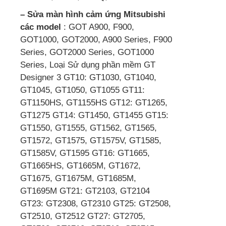
– Sửa màn hình cảm ứng Mitsubishi
các model
: GOT A900, F900,
GOT1000, GOT2000, A900 Series, F900
Series, GOT2000 Series, GOT1000
Series, Loại Sử dụng phần mềm GT
Designer 3 GT10: GT1030, GT1040,
GT1045, GT1050, GT1055 GT11:
GT1150HS, GT1155HS GT12: GT1265,
GT1275 GT14: GT1450, GT1455 GT15:
GT1550, GT1555, GT1562, GT1565,
GT1572, GT1575, GT1575V, GT1585,
GT1585V, GT1595 GT16: GT1665,
GT1665HS, GT1665M, GT1672,
GT1675, GT1675M, GT1685M,
GT1695M GT21: GT2103, GT2104
GT23: GT2308, GT2310 GT25: GT2508,
GT2510, GT2512 GT27: GT2705,