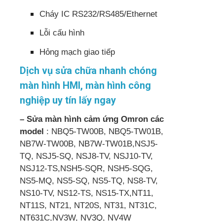
Cháy IC RS232/RS485/Ethernet
Lỗi cấu hình
Hỏng mạch giao tiếp
Dịch vụ sửa chữa nhanh chóng
màn hình HMI, màn hình công
nghiệp uy tín lấy ngay
– Sửa màn hình cảm ứng Omron các
model
: NBQ5-TW00B, NBQ5-TW01B,
NB7W-TW00B, NB7W-TW01B,NSJ5-
TQ, NSJ5-SQ, NSJ8-TV, NSJ10-TV,
NSJ12-TS,NSH5-SQR, NSH5-SQG,
NS5-MQ, NS5-SQ, NS5-TQ, NS8-TV,
NS10-TV, NS12-TS, NS15-TX,NT11,
NT11S, NT21, NT20S, NT31, NT31C,
NT631C,NV3W, NV3Q, NV4W