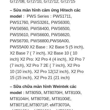
GT2708, GT2710, GT2712, GT2715
– Sửa màn hình cảm ứng Hitech các
model
: PWS Series : PWS1711,
PWS1760, PWS3261, PWS6300,
PWS6560, PWS6400, PWS6500,
PWS5610, PWS6600, PWS6620,
PWS6700, PWS6800,PWS6A00,
PWS5A00 X2 Base : X2 Base 5 (5 inch),
X2 Base 7 ( 7 inch), X2 Base 10 ( 10
inch) X2 Pro: X2 Pro 4 (4 inch), X2 Pro 7
(7 inch), X2 Pro 7 2E ( 7 inch), X2 Pro
10 (10 inch), X2 Pro 12(12 inch), X2 Pro
15 (15 inch), X2 Pro 21 (21 inch)
– Sữa chữa màn hình Weintek các
model
: MT8050i, MT8070iH, MT8100i,
MT8104iH, MT8070iE, MT8100iE,
MT8071iE,MT8071iP, eMT3070A,