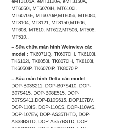
eMT3105A, eMT3120A, eMT3150A,
MT6050i, MT6070iH, MT6100i,
MT6070iE, MT6070iP,MT8056, MT8080,
MT8104, MT8121, MT8150,MT606,
MT608, MT610, MT612,MT506, MT508,
MT510..
– Sữa chữa màn hình Weinview các
model
: TK6071IQ, TK6070iH, TK6100i,
TK6102i, TK8050i, TK8070iH, TK8100i,
TK6050iP, TK6070iP, TK8070iP
– Sửa màn hình Delta các model
:
DOP-B03S211, DOP-B07S410, DOP-
B07S415, DOP-B08E515, DOP-
B07SS411,DOP-B10S615,.DOP107BV,
DOP-110IS, DOP-110CS, DOP-110WS,
DOP-107EV, DOP-AS35THTD, DOP-
AS38BSTD, DOP-AS57BSTD, DOP-