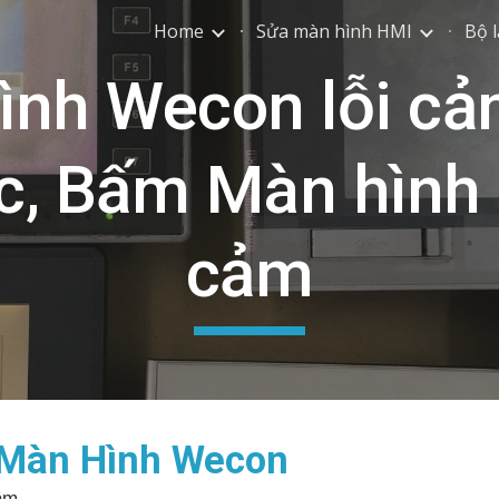
Home
Sửa màn hình HMI
Bộ l
ip to main content
Skip to navigat
ình Wecon lỗi c
, Bấm Màn hình 
cảm
 Màn Hình Wecon
ậm