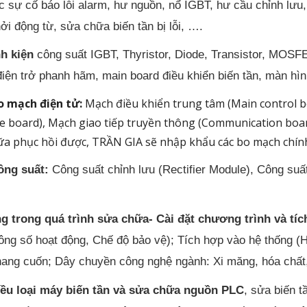
 sự cố báo lỗi alarm, hư nguồn, nổ IGBT, hư cầu chỉnh lưu,
ởi động từ, sửa chữa biến tần bị lỗi, ….
nh kiện
công suất IGBT, Thyristor, Diode, Transistor, MOSFE
, điện trở phanh hãm, main board điều khiển biến tần, màn hì
o mạch điện tử:
Mạch điều khiển trung tâm (Main control 
ve board), Mạch giao tiếp truyền thông (Communication boa
a phục hồi được, TRẦN GIA sẽ nhập khẩu các bo mạch chính
công suất:
Công suất chỉnh lưu (Rectifier Module), Công suất
ng trong quá trình sửa chữa- Cài đặt chương trình và tí
ông số hoạt động, Chế độ bảo vệ); Tích hợp vào hệ thống (Hệ
 thang cuốn; Dây chuyền công nghệ ngành: Xi măng, hóa chất,
hiều loại máy biến tần và sửa chữa nguồn PLC
, sửa biến 