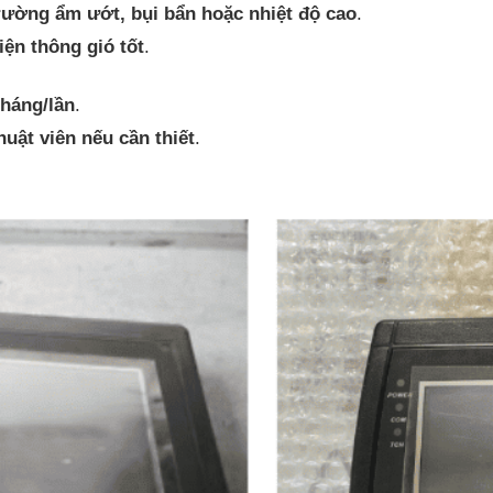
trường ẩm ướt, bụi bẩn hoặc nhiệt độ cao
.
iện thông gió tốt
.
tháng/lần
.
huật viên nếu cần thiết
.