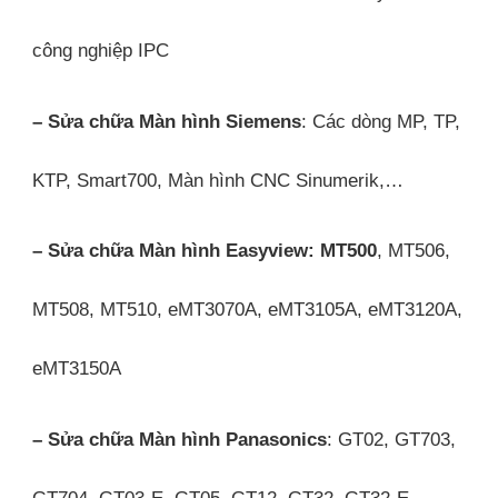
công nghiệp IPC
– Sửa chữa Màn hình Siemens
: Các dòng MP, TP,
KTP, Smart700, Màn hình CNC Sinumerik,…
– Sửa chữa Màn hình Easyview: MT500
, MT506,
MT508, MT510, eMT3070A, eMT3105A, eMT3120A,
eMT3150A
– Sửa chữa Màn hình Panasonics
: GT02, GT703,
GT704, GT03-E, GT05, GT12, GT32, GT32-E,