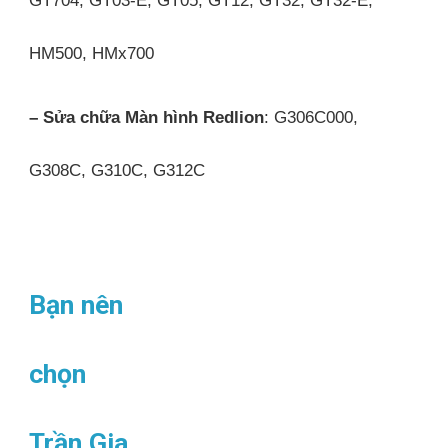
HM500, HMx700
– Sửa chữa Màn hình Redlion
: G306C000,
G308C, G310C, G312C
Bạn nên
chọn
Trần Gia