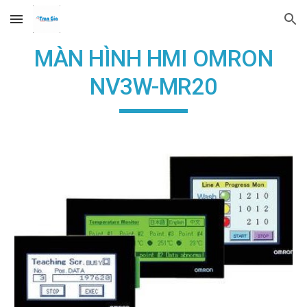
Skip to main content
Skip to navigation
MÀN HÌNH HMI OMRON
NV3W-MR20