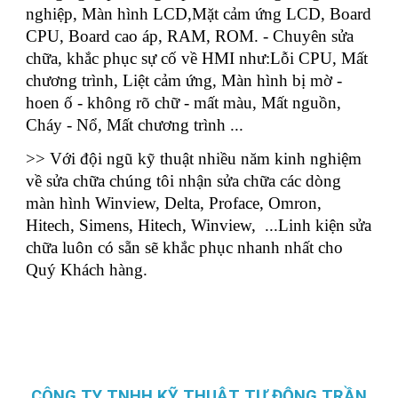
nghiệp, Màn hình LCD,Mặt cảm ứng LCD, Board
CPU, Board cao áp, RAM, ROM. - Chuyên sửa
chữa, khắc phục sự cố về HMI như:Lỗi CPU, Mất
chương trình, Liệt cảm ứng, Màn hình bị mờ -
hoen ố - không rõ chữ - mất màu, Mất nguồn,
Cháy - Nổ, Mất chương trình ...
>> Với đội ngũ kỹ thuật nhiều năm kinh nghiệm
về sửa chữa chúng tôi nhận sửa chữa các dòng
màn hình Winview, Delta, Proface, Omron,
Hitech, Simens, Hitech, Winview, ...Linh kiện sửa
chữa luôn có sẵn sẽ khắc phục nhanh nhất cho
Quý Khách hàng.
CÔNG TY TNHH KỸ THUẬT TỰ ĐỘNG TRẦN