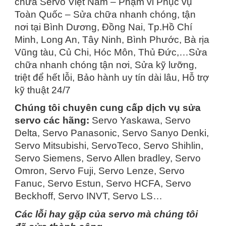
chữa Servo Việt Nam – Phạm vi Phục vụ
Toàn Quốc – Sửa chữa nhanh chóng, tận
nơi tại Bình Dương, Đồng Nai, Tp.Hồ Chí
Minh, Long An, Tây Ninh, Bình Phước, Bà rịa
Vũng tàu, Củ Chi, Hóc Môn, Thủ Đức,…Sửa
chữa nhanh chóng tận nơi, Sửa kỹ lưỡng,
triệt để hết lỗi, Bảo hành uy tín dài lâu, Hỗ trợ
kỹ thuật 24/7
Chúng tôi chuyên cung cấp dịch vụ sửa
servo các hãng:
Servo Yaskawa, Servo
Delta, Servo Panasonic, Servo Sanyo Denki,
Servo Mitsubishi, ServoTeco, Servo Shihlin,
Servo Siemens, Servo Allen bradley, Servo
Omron, Servo Fuji, Servo Lenze, Servo
Fanuc, Servo Estun, Servo HCFA, Servo
Beckhoff, Servo INVT, Servo LS…
Các lỗi hay gặp của servo mà chúng tôi