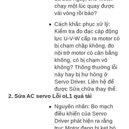
chạy một lúc quay được
vài vòng rồi báo?
Cách khắc phục xử lý:
Kiểm tra đo đạc cáp động
lực U-V-W cấp ra motor có
bị chạm chập không, đo
nội trở motor có cân bằng
không, có bị chạm vỏ
không? Thông thường lỗi
này hay bị hư hỏng ở
Servo Driver. Liên hệ để
được Sửa chữa thay thế.
2. Sửa AC servo Lỗi oL1 quá tải
Nguyên nhân: Bo mạch
điều khiển của Servo
Driver phát hiện ra rằng
trục Motor đang bị kẹt bó