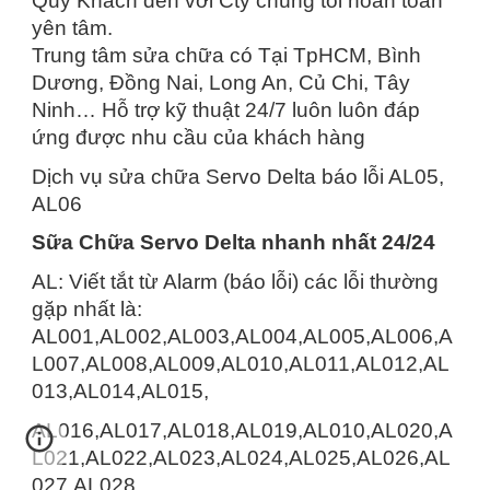
Quý Khách đến với Cty chúng tôi hoàn toàn
yên tâm.
Trung tâm sửa chữa có Tại TpHCM, Bình
Dương, Đồng Nai, Long An, Củ Chi, Tây
Ninh… Hỗ trợ kỹ thuật 24/7 luôn luôn đáp
ứng được nhu cầu của khách hàng
Dịch vụ sửa chữa Servo Delta báo lỗi AL05,
AL06
Sữa Chữa Servo Delta nhanh nhất 24/24
AL: Viết tắt từ Alarm (báo lỗi) các lỗi thường
gặp nhất là:
AL001,AL002,AL003,AL004,AL005,AL006,A
L007,AL008,AL009,AL010,AL011,AL012,AL
013,AL014,AL015,
AL016,AL017,AL018,AL019,AL010,AL020,A
L021,AL022,AL023,AL024,AL025,AL026,AL
027,AL028.