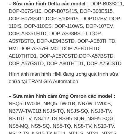
– Sửa màn hình Delta các model :
DOP-B03S211,
DOP-B07S410, DOP-B07S415, DOP-B08E515,
DOP-B07SS411,DOP-B10S615,.DOP107BV, DOP-
110IS, DOP-110CS, DOP-110WS, DOP-107EV,
DOP-AS35THTD, DOP-AS38BSTD, DOP-
AS57BSTD, DOP-AE94BSTD, DOP-AE80THTD,
HMI DOP-AS57FCM01,DOP-AE80THTD,
AE10THTD1, DOP-AE57CSTD,DOP-A57BSTD,
DOP-A57GSTD, DOP-A80THTD1, DOP-A75CSTD
Hình ảnh màn hình HMI đang trong quá trình sửa
chữa tại TRAN GIA Automation
– Sửa màn hình cảm ứng Omron các model :
NBQ5-TW00B, NBQ5-TW01B, NB7W-TW00B,
NB7W-TW01B,NSJ5-TQ, NSJ5-SQ, NSJ8-TV,
NSJ10-TV, NSJ12-TS,NSH5-SQR, NSH5-SQG,
NS5-MQ, NS5-SQ, NS5-TQ, NS8-TV, NS10-TV,
NS12-TS, NS15-TX,NT11, NT11S, NT21, NT20S,