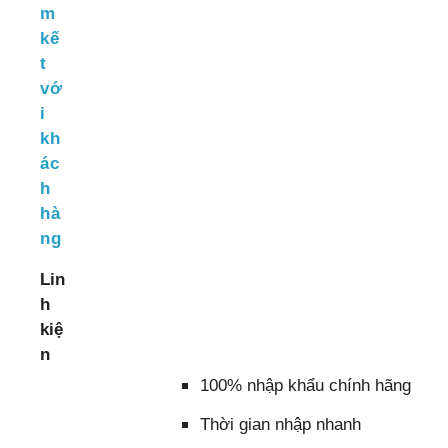
m
kế
t
vớ
i
kh
ác
h
hà
ng
Lin
h
kiệ
n
100% nhập khẩu chính hãng
Thời gian nhập nhanh