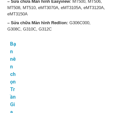
– Sửa chữa Màn hình Easyview
: MT500, MT506,
MT508, MT510, eMT3070A, eMT3105A, eMT3120A,
eMT3150A
– Sửa chữa Màn hình Redlion:
G306C000,
G308C, G310C, G312C
Bạ
n
nê
n
ch
ọn
Tr
ần
Gi
a