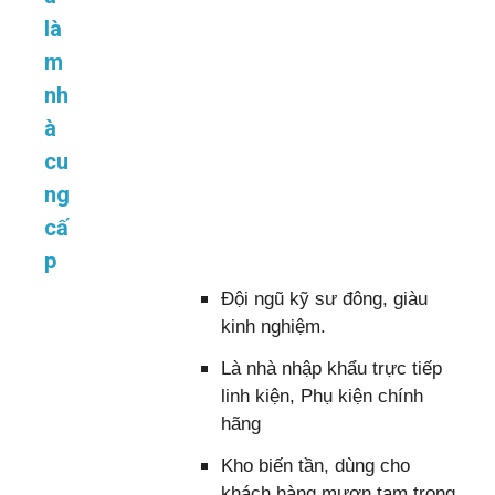
là
m
nh
à
cu
ng
cấ
p
Đội ngũ kỹ sư đông, giàu
kinh nghiệm.
Là nhà nhập khẩu trực tiếp
linh kiện, Phụ kiện chính
hãng
Kho biến tần, dùng cho
khách hàng mượn tạm trong