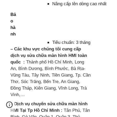
Nâng cấp lên dòng cao nhất
Bả
o
hà
nh
Tiêu chuẩn: 3 tháng
– Các khu vực chúng tôi cung cấp
dịch vụ sửa chữa màn hình HMI toàn
quốc :
Thành phố Hồ Chí Minh, Long
An, Bình Dương, Bình Phước, Bà Rịa-
Vũng Tàu, Tây Ninh, Tiền Giang, Tp. Cần
Thơ, Sóc Trăng, Bến Tre, An Giang,
Đồng Tháp, Kiên Giang, Vĩnh Long, Trà
Vinh,…
– Dịch vụ chuyên sửa chữa màn hình
HMI Tại Tp Hồ Chí Minh :
Tân Phú, Tân
Bình, Gò Vấp, Quận 1, Quận 3, Thủ