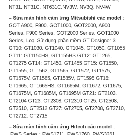
NT31, NT31C, NT631C,NV3W, NV3Q, NV4W
– Sửa màn hình cảm ứng Mitsubishi các model :
GOT A900, F900, GOT1000, GOT2000, A900
Series, F900 Series, GOT2000 Series, GOT1000
Series, Loại Sử dụng phần mềm GT Designer 3
GT10: GT1030, GT1040, GT1045, GT1050, GT1055
GT11: GT1150HS, GT1155HS GT12: GT1265,
GT1275 GT14: GT1450, GT1455 GT15: GT1550,
GT1555, GT1562, GT1565, GT1572, GT1575,
GT1575V, GT1585, GT1585V, GT1595 GT16:
GT1665, GT1665HS, GT1665M, GT1672, GT1675,
GT1675M, GT1685M, GT1695M GT21: GT2103,
GT2104 GT23: GT2308, GT2310 GT25: GT2508,
GT2510, GT2512 GT27: GT2705, GT2708, GT2710,
GT2712, GT2715
– Sửa màn hình cảm ứng Hitech các model :
PWS Series : PWS1711, PWS1760, PWS3261,