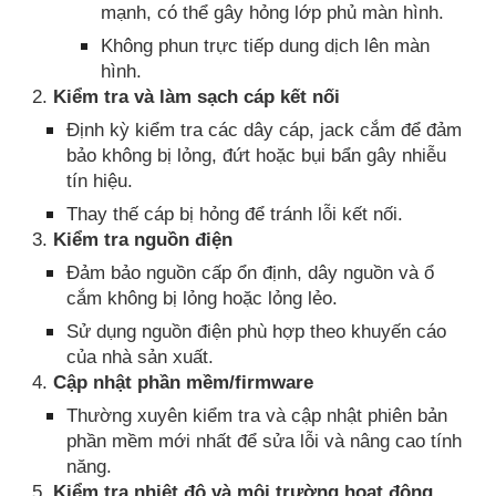
mạnh, có thể gây hỏng lớp phủ màn hình.
Không phun trực tiếp dung dịch lên màn
hình.
2.
Kiểm tra và làm sạch cáp kết nối
Định kỳ kiểm tra các dây cáp, jack cắm để đảm
bảo không bị lỏng, đứt hoặc bụi bẩn gây nhiễu
tín hiệu.
Thay thế cáp bị hỏng để tránh lỗi kết nối.
3.
Kiểm tra nguồn điện
Đảm bảo nguồn cấp ổn định, dây nguồn và ổ
cắm không bị lỏng hoặc lỏng lẻo.
Sử dụng nguồn điện phù hợp theo khuyến cáo
của nhà sản xuất.
4.
Cập nhật phần mềm/firmware
Thường xuyên kiểm tra và cập nhật phiên bản
phần mềm mới nhất để sửa lỗi và nâng cao tính
năng.
5.
Kiểm tra nhiệt độ và môi trường hoạt động