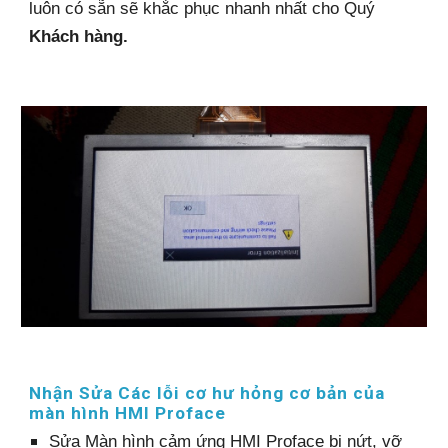
luôn có sẵn sẽ khắc phục nhanh nhất cho Quý
G
Khách hàng.
Nhận Sửa Các lỗi cơ hư hỏng cơ bản của
màn hình HMI Proface
Sửa Màn hình cảm ứng HMI Proface bị nứt, vỡ