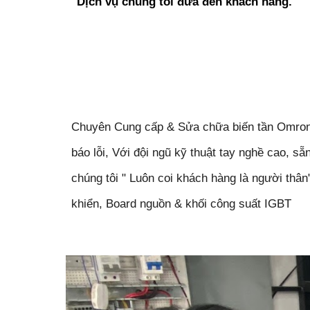
Dịch vụ chúng tôi đưa đến khách hàng.
Chuyên Cung cấp & Sửa chữa biến tần Omron-Bi
báo lỗi, Với đội ngũ kỹ thuật tay nghề cao, 
chúng tôi " Luôn coi khách hàng là người thân
khiển, Board nguồn & khối công suất IGBT