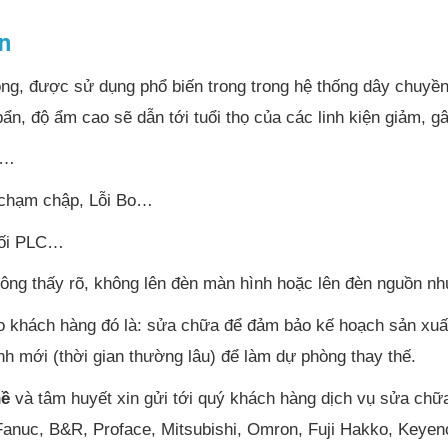
n
ọng, được sử dụng phổ biến trong trong hệ thống dây chuyền
bẩn, độ ẩm cao sẽ dẫn tới tuổi thọ của các linh kiện giảm, g
n…
, chạm chập, Lỗi Bo…
nối PLC…
hông thấy rõ, không lên đèn màn hình hoặc lên đèn nguồn n
 khách hàng đó là: sửa chữa để đảm bảo kế hoạch sản xuất, 
 mới (thời gian thường lâu) để làm dự phòng thay thế.
hề
và tâm huyết xin gửi tới quý khách hàng dịch vụ sửa c
anuc, B&R, Proface, Mitsubishi, Omron, Fuji Hakko, Keyenc