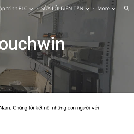
ập trình PLC
SỬA LỖI BIẾN TẦN
More
ion
Touchwin
t Nam. Chúng tôi kết nối những con người với