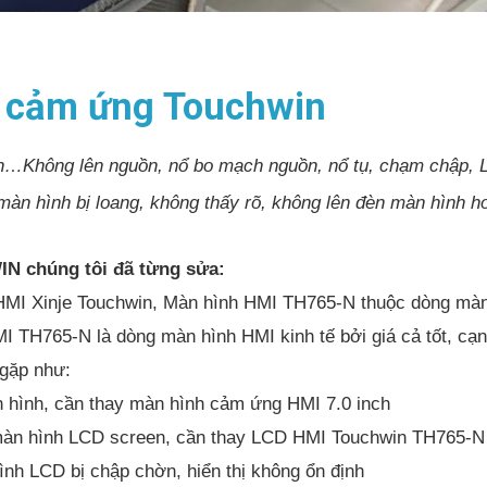
 cảm ứng Touchwin
…Không lên nguồn, nổ bo mạch nguồn, nổ tụ, chạm chập, L
àn hình bị loang, không thấy rõ, không lên đèn màn hình 
N chúng tôi đã từng sửa:
I Xinje Touchwin, Màn hình HMI TH765-N thuộc dòng màn 
MI TH765-N là dòng màn hình HMI kinh tế bởi giá cả tốt, cạ
gặp như:
hình, cần thay màn hình cảm ứng HMI 7.0 inch
àn hình LCD screen, cần thay LCD HMI Touchwin TH765-N
h LCD bị chập chờn, hiển thị không ổn định