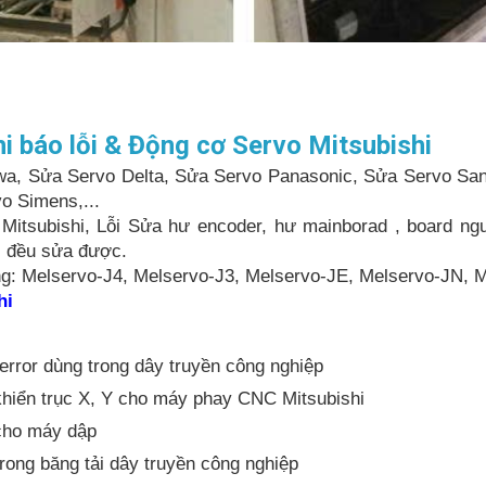
 báo lỗi & Động cơ Servo Mitsubishi
a, Sửa Servo Delta, Sửa Servo Panasonic, Sửa Servo Sany
o Simens,...
itsubishi, Lỗi Sửa hư encoder, hư mainborad , board ngu
ôi đều sửa được.
ng: Melservo-J4, Melservo-J3, Melservo-JE, Melservo-JN, M
hi
error dùng trong dây truyền công nghiệp
khiển trục X, Y cho máy phay CNC Mitsubishi
 cho máy dập
rong băng tải dây truyền công nghiệp