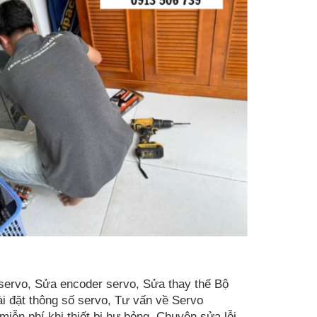
ervo, Sửa encoder servo, Sửa thay thế Bộ
ài đặt thông số servo, Tư vấn về Servo
ễn phí khi thiết bị hư hỏng. Chuyên sửa lỗi