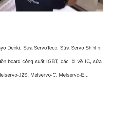
o Denki, Sửa ServoTeco, Sửa Servo Shihlin,
ồn board công suất IGBT, các lỗi về IC, sửa
elservo-J2S, Melservo-C, Melservo-E...