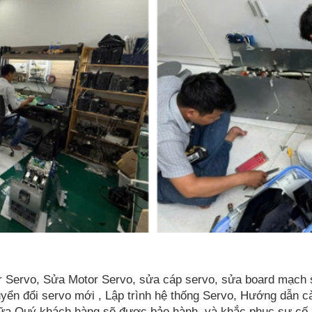
 Servo, Sửa Motor Servo, sửa cáp servo, sửa board mạch s
uyển đổi servo mới , Lập trình hệ thống Servo, Hướng dẫn c
ữa Quý khách hàng sẽ được bảo hành, và khắc phục sự cố mi