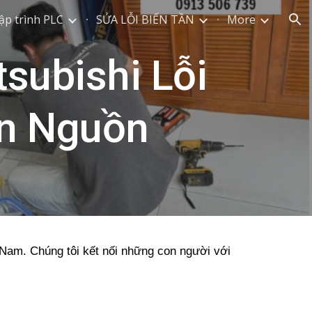
ập trình PLC
SỬA LỖI BIẾN TẦN
More
ion
subishi Lỗi
ên Nguồn
t Nam. Chúng tôi kết nối những con người với