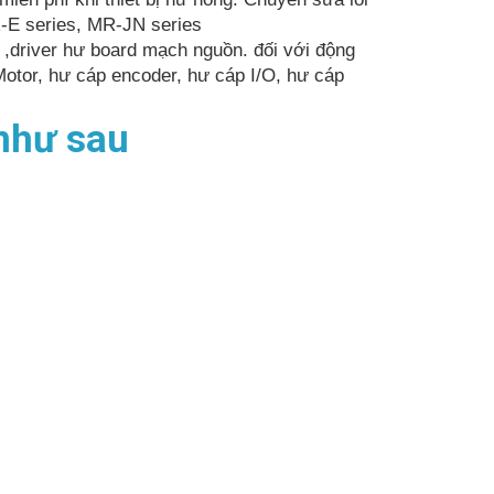
-E series, MR-JN series
m ,driver hư board mạch nguồn. đối với động
otor, hư cáp encoder, hư cáp I/O, hư cáp
 như sau