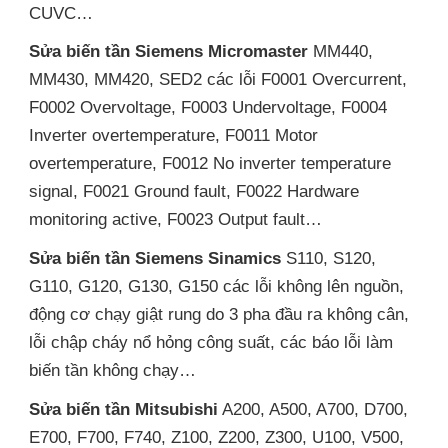
CUVC…
Sửa biến tần Siemens Micromaster
MM440,
MM430, MM420, SED2 các lỗi F0001 Overcurrent,
F0002 Overvoltage, F0003 Undervoltage, F0004
Inverter overtemperature, F0011 Motor
overtemperature, F0012 No inverter temperature
signal, F0021 Ground fault, F0022 Hardware
monitoring active, F0023 Output fault…
Sửa biến tần Siemens Sinamics
S110, S120,
G110, G120, G130, G150 các lỗi không lên nguồn,
động cơ chạy giật rung do 3 pha đầu ra không cân,
lỗi chập cháy nổ hỏng công suất, các báo lỗi làm
biến tần không chạy…
Sửa biến tần Mitsubishi
A200, A500, A700, D700,
E700, F700, F740, Z100, Z200, Z300, U100, V500,