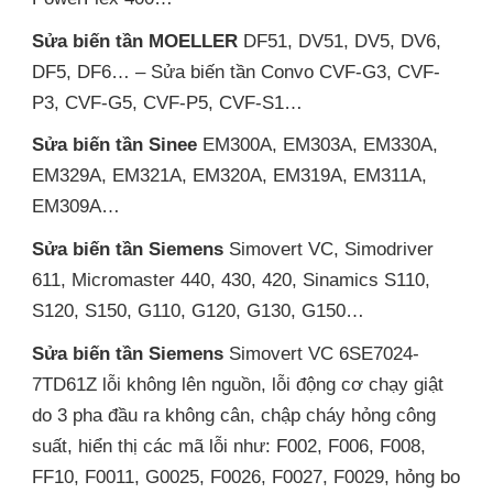
Sửa biến tần MOELLER
DF51, DV51, DV5, DV6,
DF5, DF6… – Sửa biến tần Convo CVF-G3, CVF-
P3, CVF-G5, CVF-P5, CVF-S1…
Sửa biến tần Sinee
EM300A, EM303A, EM330A,
EM329A, EM321A, EM320A, EM319A, EM311A,
EM309A…
Sửa biến tần Siemens
Simovert VC, Simodriver
611, Micromaster 440, 430, 420, Sinamics S110,
S120, S150, G110, G120, G130, G150…
Sửa biến tần Siemens
Simovert VC 6SE7024-
7TD61Z lỗi không lên nguồn, lỗi động cơ chạy giật
do 3 pha đầu ra không cân, chập cháy hỏng công
suất, hiển thị các mã lỗi như: F002, F006, F008,
FF10, F0011, G0025, F0026, F0027, F0029, hỏng bo