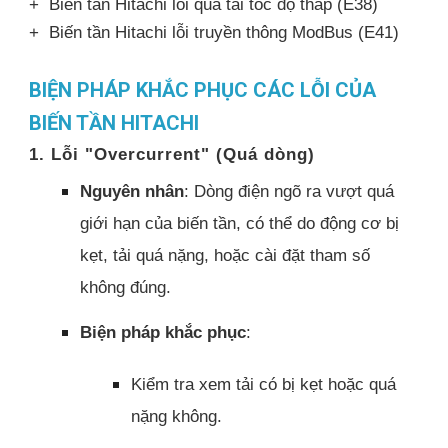
+ Biến tần Hitachi lỗi quá tải tốc độ thấp (E38)
+ Biến tần Hitachi lỗi truyền thông ModBus (E41)
BIỆN PHÁP KHẮC PHỤC CÁC LỖI CỦA
BIẾN TẦN HITACHI
1. Lỗi "Overcurrent" (Quá dòng)
Nguyên nhân
: Dòng điện ngõ ra vượt quá
giới hạn của biến tần, có thể do động cơ bị
kẹt, tải quá nặng, hoặc cài đặt tham số
không đúng.
Biện pháp khắc phục
:
Kiểm tra xem tải có bị kẹt hoặc quá
nặng không.