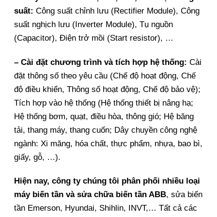
suất:
Công suất chỉnh lưu (Rectifier Module), Công
suất nghịch lưu (Inverter Module), Tụ nguồn
(Capacitor), Điện trở mồi (Start resistor), …
– Cài đặt chương trình và tích hợp hệ thống:
Cài
đặt thông số theo yêu cầu (Chế độ hoạt động, Chế
độ điều khiển, Thông số hoạt động, Chế độ bảo vệ);
Tích hợp vào hệ thống (Hệ thống thiết bị nâng hạ;
Hệ thống bơm, quạt, điều hòa, thông gió; Hệ băng
tải, thang máy, thang cuốn; Dây chuyền công nghệ
ngành: Xi măng, hóa chất, thực phẩm, nhựa, bao bì,
giấy, gỗ, …).
Hiện nay, công ty chúng tôi phân phối nhiều loại
máy biến tần và sửa chữa biến tần ABB
, sửa biến
tần Emerson, Hyundai, Shihlin, INVT,… Tất cả các