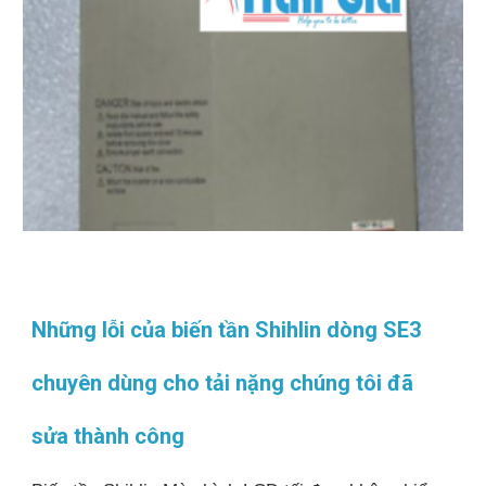
Những lỗi của biến tần Shihlin dòng SE3
chuyên dùng cho tải nặng chúng tôi đã
sửa thành công