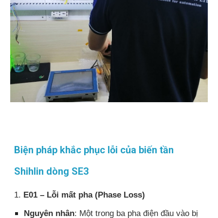
Biện pháp khắc phục lỗi của biến tần
Shihlin dòng SE3
1.
E01 – Lỗi mất pha (Phase Loss)
Nguyên nhân
: Một trong ba pha điện đầu vào bị