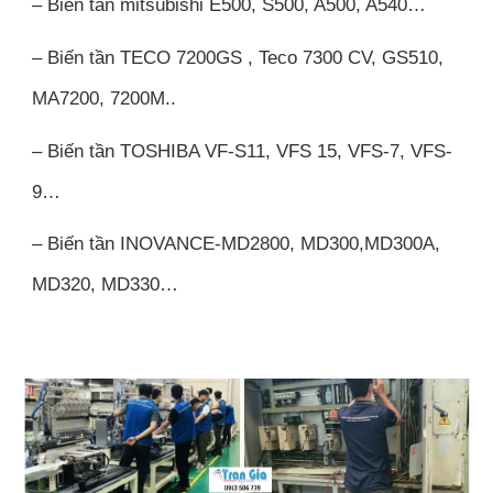
– Biến tần mitsubishi E500, S500, A500, A540…
– Biến tần TECO 7200GS , Teco 7300 CV, GS510,
MA7200, 7200M..
– Biến tần TOSHIBA VF-S11, VFS 15, VFS-7, VFS-
9…
– Biến tần INOVANCE-MD2800, MD300,MD300A,
MD320, MD330…