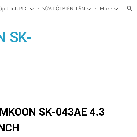
ập trình PLC
SỬA LỖI BIẾN TẦN
More
ion
 SK-
MKOON SK-043AE 4.3
INCH