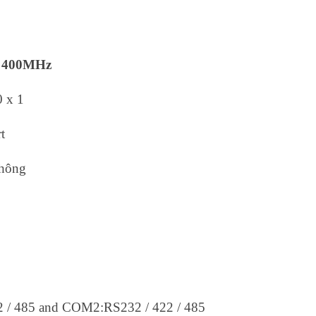
U 400MHz
 x 1
t
Không
 / 485 and COM2:RS232 / 422 / 485