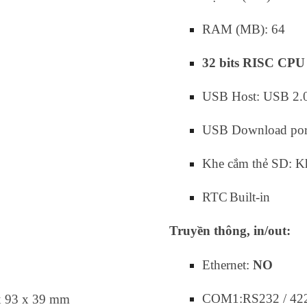
RAM (MB): 64
32 bits RISC CP
USB Host: USB 2.0
USB Download por
Khe cắm thẻ SD: 
RTC
Built-in
Truyền thông, in/out:
Ethernet:
NO
COM1:RS232 / 422
x 93 x 39 mm