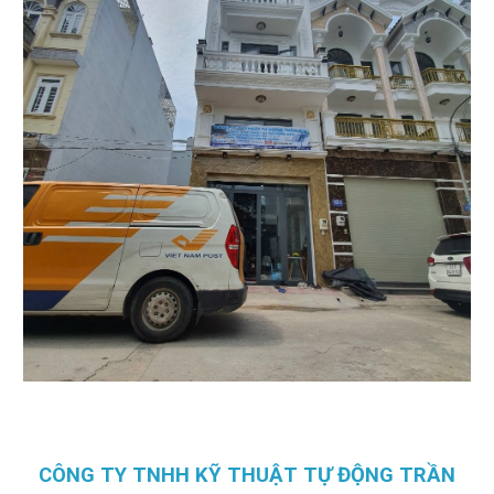
CÔNG TY TNHH KỸ THUẬT TỰ ĐỘNG TRẦN