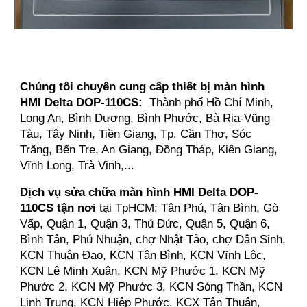
Chúng tôi chuyên cung cấp thiết bị màn hình
HMI Delta DOP-110CS:
Thành phố Hồ Chí Minh,
Long An, Bình Dương, Bình Phước, Bà Rịa-Vũng
Tàu, Tây Ninh, Tiền Giang, Tp. Cần Thơ, Sóc
Trăng, Bến Tre, An Giang, Đồng Tháp, Kiên Giang,
Vĩnh Long, Trà Vinh,...
Dịch vụ sửa chữa màn hình HMI Delta DOP-
110CS tận nơi
tại TpHCM: Tân Phú, Tân Bình, Gò
Vấp, Quận 1, Quận 3, Thủ Đức, Quận 5, Quận 6,
Bình Tân, Phú Nhuận, chợ Nhật Tảo, chợ Dân Sinh,
KCN Thuận Đạo, KCN Tân Bình, KCN Vĩnh Lộc,
KCN Lê Minh Xuân, KCN Mỹ Phước 1, KCN Mỹ
Phước 2, KCN Mỹ Phước 3, KCN Sóng Thần, KCN
Linh Trung, KCN Hiệp Phước, KCX Tân Thuận,