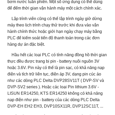
bơm nước luân phiên. Một số ứng dụng có thể dùng
để đếm thời gian vận hành máy một cách chính xác.
Lập trình viên cũng có thể lập trình ngày giờ dừng
máy theo lịch trình chạy thử trước khi đưa vào vận
hành chính thức hoặc giới hạn ngày chạy máy bằng
PLC để kiếm soát tiến độ thanh toán trong các đơn
hàng dự án đặc biệt.
Hầu hết các loại PLC có tính năng đồng hồ thời gian
thực đều được trang bị pin - battery nuôi nguồn 3V
hoặc 3.6V. Pin này có thể là pin sạc, có khả năng nạp
điện và tích trữ liên tục, điện áp 3V, dạng pin cúc áo
như các dòng PLC Delta DVP28SV11T ( DVP-SV và
DVP-SV2 series ). Hoặc các loại Pin lithium 3.6V -
LISUN ER14250, KTS ER14250 không có khả năng
nạp điện như pin - battery của các dòng PLC Delta
DVP-EH EH2 EH3, DVP10SX11R, DVP12SC11T, ...