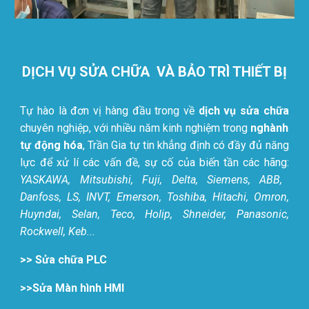
DỊCH VỤ SỬA CHỮA VÀ BẢO TRÌ THIẾT BỊ
Tự hào là đơn vị hàng đầu trong
về
dịch vụ sửa chữa
chuyên nghiệp, với nhiều năm kinh nghiệm trong
nghành
tự động hóa
, Trần Gia tự tin khẳng định có đầy đủ năng
lực để xử lí các vấn đề, sự cố của biến tần các hãng:
YASKAWA, Mitsubishi, Fuji, Delta, Siemens, ABB,
Danfoss, LS, INVT, Emerson, Toshiba, Hitachi, Omron,
Huyndai, Selan, Teco, Holip, Shneider, Panasonic,
Rockwell, Keb
...
>> Sửa chữa PLC
>>Sửa Màn hình HMI