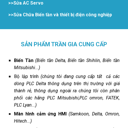
>>Sửa AC Servo
>>Sửa Chữa Biến tần và thiết bị điện công nghiệp
SẢN PHẨM TRẦN GIA CUNG CẤP
Biến Tần
(Biến tần Delta, Biến tần Shihlin, Biến tần
Mitsubishi...)
Bộ lập trình
(chúng tôi đang cung cấp tất cả các
dòng PLC Delta thông dụng trên thị trường với giá
thành rẻ, thông dụng ngoài ra chúng tôi còn phân
phối các hãng PLC Mitsubishi,PLC omron, FATEK,
PLC Lyan...)
Màn hình cảm ứng HMI
(
Samkoon, Delta, Omron,
Hitech...
)