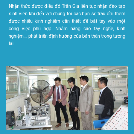
Nhận thức được điều đó Trần Gia liên tục nhận đào tạo
sinh viên khi đến với chúng tôi c
á
c b
ạn sẽ trau dồi thêm
được nhiều kinh nghiệm cần thiết để bắt tay vào một
công việc phù hợp. Nhằm nâng cao tay nghề, kinh
nghiệm,... phát triển định hướng của bản thân trong tương
lai