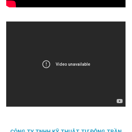
CÔNG TY TNHH KỸ THUẬT TỰ ĐỘNG TRẦN