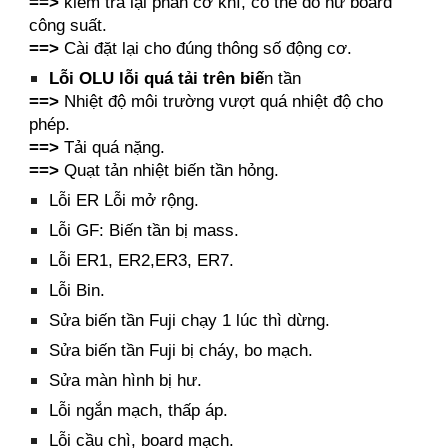
==>
kiểm tra lại phần cơ khí, có thể do hư board
công suất.
==>
Cài đặt lại cho đúng thông số động cơ.
Lỗi OLU lỗi quá tải trên biế
n tần
==>
Nhiệt độ môi trường vượt quá nhiệt độ cho
phép.
==>
Tải quá nặng.
==>
Quạt tản nhiệt biến tần hỏng.
Lỗi ER Lỗi mở rộng.
Lỗi GF: Biến tần bị mass.
Lỗi ER1, ER2,ER3, ER7.
Lỗi Bin.
Sửa biến tần Fuji chạy 1 lúc thì dừng.
Sửa biến tần Fuji bị cháy, bo mạch.
Sửa màn hình bị hư.
Lỗi ngắn mạch, thấp áp.
Lỗi cầu chì, board mạch.