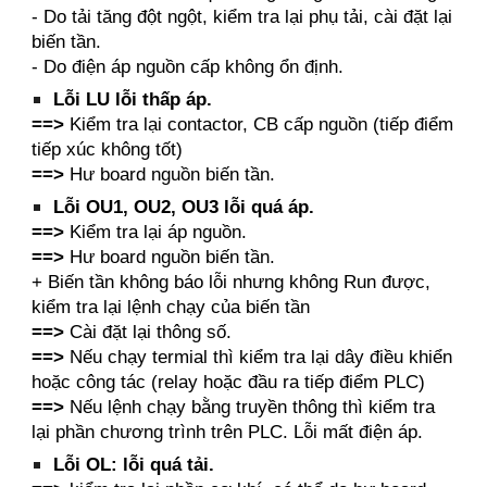
- Do tải tăng đột ngột, kiểm tra lại phụ tải, cài đặt lại
biến tần.
- Do điện áp nguồn cấp không ổn định.
Lỗi LU lỗi thấp áp.
==>
Kiểm tra lại contactor, CB cấp nguồn (tiếp điểm
tiếp xúc không tốt)
==>
Hư board nguồn biến tần.
Lỗi OU1, OU2, OU3 lỗi quá áp.
==>
Kiểm tra lại áp nguồn.
==>
Hư board nguồn biến tần.
+ Biến tần không báo lỗi nhưng không Run được,
kiểm tra lại lệnh chạy của biến tần
==>
Cài đặt lại thông số.
==>
Nếu chạy termial thì kiểm tra lại dây điều khiển
hoặc công tác (relay hoặc đầu ra tiếp điểm PLC)
==>
Nếu lệnh chạy bằng truyền thông thì kiểm tra
lại phần chương trình trên PLC.
Lỗi mất điện áp.
Lỗi OL: lỗi quá tải.