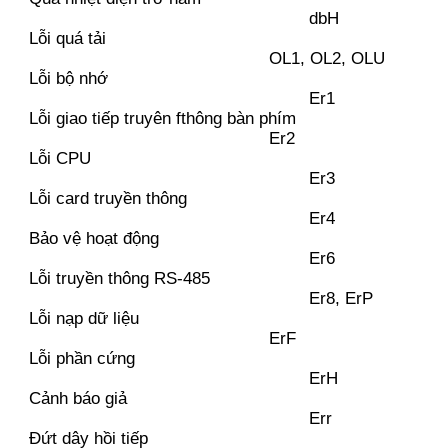
dbH
Lỗi quá tải
OL1, OL2, OLU
Lỗi bộ nhớ
Er1
Lỗi giao tiếp truyên fthông bàn phím
Er2
Lỗi CPU
Er3
Lỗi card truyền thông
Er4
Bảo vệ hoạt động
Er6
Lỗi truyền thông RS-485
Er8, ErP
Lỗi nạp dữ liệu
ErF
Lỗi phần cứng
ErH
Cảnh báo giả
Err
Đứt dây hồi tiếp