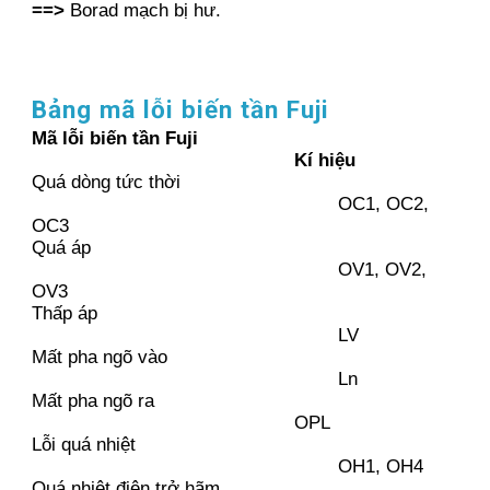
==>
Borad mạch bị hư.
Bảng mã lỗi biến tần Fuji
Mã lỗi biến tần Fuji
Kí hiệu
Quá dòng tức thời
OC1, OC2,
OC3
Quá áp
OV1, OV2,
OV3
Thấp áp
LV
Mất pha ngõ vào
Ln
Mất pha ngõ ra
OPL
Lỗi quá nhiệt
OH1, OH4
Quá nhiệt điện trở hãm