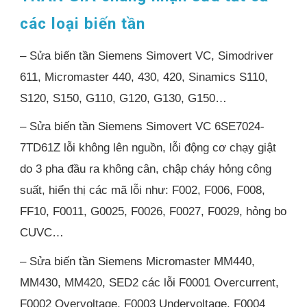
các loại biến tần
– Sửa biến tần Siemens Simovert VC, Simodriver
611, Micromaster 440, 430, 420, Sinamics S110,
S120, S150, G110, G120, G130, G150…
– Sửa biến tần Siemens Simovert VC 6SE7024-
7TD61Z lỗi không lên nguồn, lỗi động cơ chạy giật
do 3 pha đầu ra không cân, chập cháy hỏng công
suất, hiển thị các mã lỗi như: F002, F006, F008,
FF10, F0011, G0025, F0026, F0027, F0029, hỏng bo
CUVC…
– Sửa biến tần Siemens Micromaster MM440,
MM430, MM420, SED2 các lỗi F0001 Overcurrent,
F0002 Overvoltage, F0003 Undervoltage, F0004