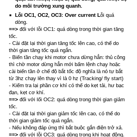
do môi trường xung quanh.
Lỗi OC1, OC2, OC3: Over current L
ỗi quá
dòng.
==>
đối với lỗi OC1: quá dòng trong thời gian tăng
tốc.
- Cài đặt lại thời gian tăng tốc lên cao, có thể do
thời gian tăng tốc quá ngắn.
- Biến tần chạy khi motor chưa dừng hẳn: thủ công
thì chờ motor dừng hẳn mới bấm lệnh chạy hoặc
cài biến tần ở chế độ bắt tốc độ nghĩa là nó tự bắt
từ 3hz chạy lên thay vì là 0 hz (Tracking/ fly start)
- Kiểm tra lại phần cơ khí có thể do kẹt tải, hư bạc
đạn, kẹt cơ khí.
==>
đối với lổi OC2: quá dòng trong thời gian giảm
tốc.
- Cài đặt lại thời gian giảm tốc lên cao, có thể do
thời gian giảm tốc quá ngắn.
- Nếu không đáp ứng thì bắt buộc gắn điện trở xả.
==>
đối với lỗi OC3: quá dòng trong khi hoạt động.