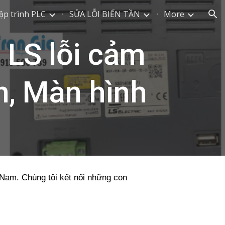
ập trình PLC
SỬA LỖI BIẾN TẦN
More
ion
 LS lỗi cảm
n, Màn hình
t Nam. Chúng tôi kết nối những con