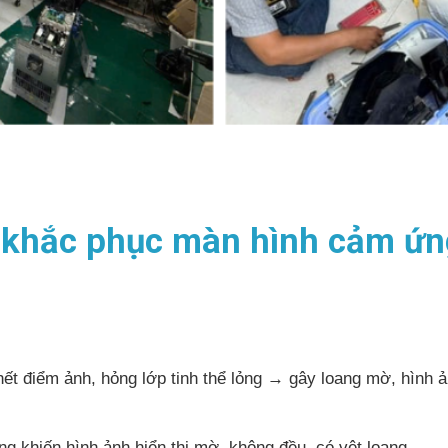
 khắc phục màn hình cảm ứ
hết điểm ảnh, hỏng lớp tinh thể lỏng → gây loang mờ, hình 
 khiến hình ảnh hiển thị mờ, không đều, có vệt loang.