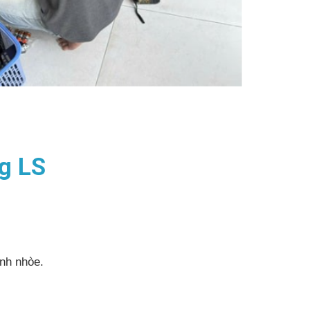
ng LS
ảnh nhòe.