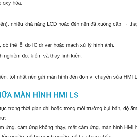
p oxy hóa.
ên), nhiều khả năng LCD hoặc đèn nền đã xuống cấp → thay 
ó thể lỗi do IC driver hoặc mạch xử lý hình ảnh.
h nghiệm đo, kiểm và thay linh kiện.
iện, tốt nhất nên gửi màn hình đến đơn vị chuyên sửa HMI L
HỮA MÀN HÌNH HMI LS
c trong thời gian dài hoặc trong môi trường bụi bẩn, độ ẩm 
hư:
m ứng, cảm ứng không nhạy, mất cảm ứng, màn hình HMI h
lên nguồn, nổ bo mạch nguồn, nổ tụ, chạm chập,…