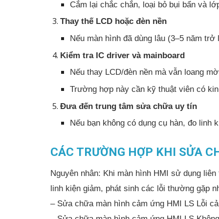
Cắm lại chắc chắn, loại bỏ bụi bẩn và lớ
Thay thế LCD hoặc đèn nền
Nếu màn hình đã dùng lâu (3–5 năm trở l
Kiểm tra IC driver và mainboard
Nếu thay LCD/đèn nền mà vẫn loang mờ, c
Trường hợp này cần kỹ thuật viên có kin
Đưa đến trung tâm sửa chữa uy tín
Nếu bạn không có dụng cụ hàn, đo linh k
CÁC TRƯỜNG HỢP KHI SỬA C
Nguyên nhân: Khi màn hình HMI sử dụng liên tụ
linh kiện giảm, phát sinh các lỗi thường gặp n
– Sửa chữa màn hình cảm ứng HMI LS Lỗi cả
– Sửa chữa màn hình cảm ứng HMI LS Không 