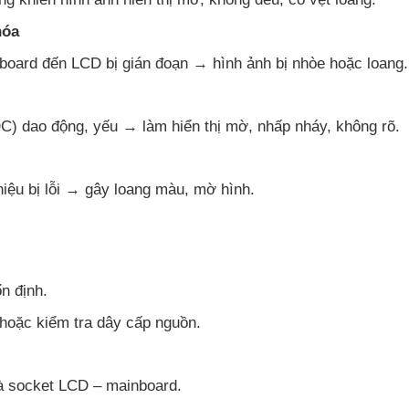
hóa
inboard đến LCD bị gián đoạn → hình ảnh bị nhòe hoặc loang.
) dao động, yếu → làm hiển thị mờ, nhấp nháy, không rõ.
hiệu bị lỗi → gây loang màu, mờ hình.
n định.
hoặc kiểm tra dây cấp nguồn.
và socket LCD – mainboard.