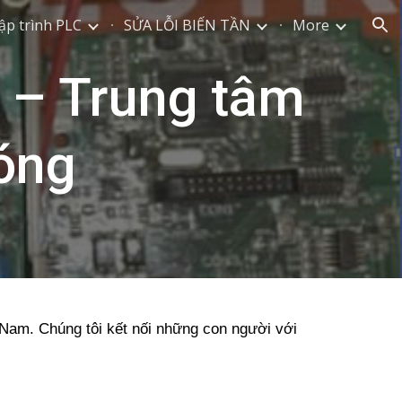
ập trình PLC
SỬA LỖI BIẾN TẦN
More
ion
i – Trung tâm
óng
t Nam. Chúng tôi kết nối những con người với