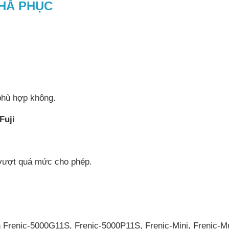
KHẮ PHỤC
ù hợp không.
Fuji
ợt quá mức cho phép.
Frenic-5000G11S, Frenic-5000P11S, Frenic-Mini, Frenic-Mul