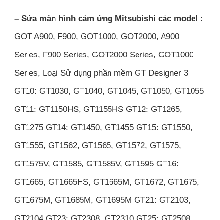
– Sửa màn hình cảm ứng Mitsubishi các model
:
GOT A900, F900, GOT1000, GOT2000, A900
Series, F900 Series, GOT2000 Series, GOT1000
Series, Loại Sử dụng phần mềm GT Designer 3
GT10: GT1030, GT1040, GT1045, GT1050, GT1055
GT11: GT1150HS, GT1155HS GT12: GT1265,
GT1275 GT14: GT1450, GT1455 GT15: GT1550,
GT1555, GT1562, GT1565, GT1572, GT1575,
GT1575V, GT1585, GT1585V, GT1595 GT16:
GT1665, GT1665HS, GT1665M, GT1672, GT1675,
GT1675M, GT1685M, GT1695M GT21: GT2103,
GT2104 GT23: GT2308, GT2310 GT25: GT2508,