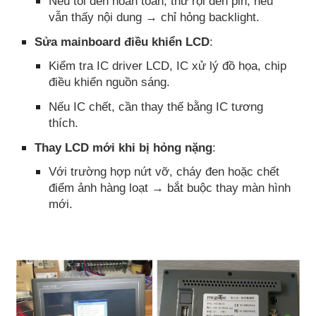
Nếu tối đen hoàn toàn, thử rọi đèn pin, nếu
vẫn thấy nội dung → chỉ hỏng backlight.
Sửa mainboard điều khiển LCD
:
Kiểm tra IC driver LCD, IC xử lý đồ họa, chip
điều khiển nguồn sáng.
Nếu IC chết, cần thay thế bằng IC tương
thích.
Thay LCD mới khi bị hỏng nặng
:
Với trường hợp nứt vỡ, cháy đen hoặc chết
điểm ảnh hàng loạt → bắt buộc thay màn hình
mới.