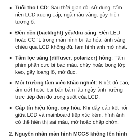
Tuổi thọ LCD
: Sau thời gian dài sử dụng, tấm
nền LCD xuống cấp, ngả màu vàng, gây hiện
tượng ố.
Đèn nền (backlight) yếu/dịu sáng
: Đèn LED
hoặc CCFL trong màn hình bị lão hóa, ánh sáng
chiếu qua LCD không đủ, làm hình ảnh mờ nhạt.
Tấm lọc sáng (diffuser, polarizer) hỏng
: Tấm
phim phân cực bị bạc màu, cháy hoặc bong lớp
keo, gây loang lổ, mờ đục.
Môi trường làm việc khắc nghiệt
: Nhiệt độ cao,
ẩm ướt hoặc bụi bẩn bám lâu ngày ảnh hưởng
trực tiếp đến độ trong suốt của LCD.
Cáp tín hiệu lỏng, oxy hóa
: Khi dây cáp kết nối
giữa LCD và mainboard tiếp xúc kém, hình ảnh
có thể hiển thị sai màu, mờ hoặc chập chờn.
2. Nguyên nhân màn hình MCGS không lên hình