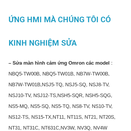
ỨNG HMI MÀ CHÚNG TÔI CÓ
KINH NGHIỆM SỬA
– Sửa màn hình cảm ứng Omron các model
:
NBQ5-TW00B, NBQ5-TW01B, NB7W-TW00B,
NB7W-TW01B,NSJ5-TQ, NSJ5-SQ, NSJ8-TV,
NSJ10-TV, NSJ12-TS,NSH5-SQR, NSH5-SQG,
NS5-MQ, NS5-SQ, NS5-TQ, NS8-TV, NS10-TV,
NS12-TS, NS15-TX,NT11, NT11S, NT21, NT20S,
NT31, NT31C, NT631C,NV3W, NV3Q, NV4W