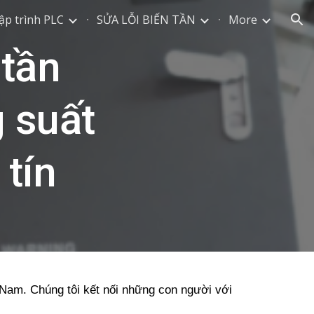
ập trình PLC
SỬA LỖI BIẾN TẦN
More
ion
 tần
 suất
 tín
t Nam. Chúng tôi kết nối những con người với