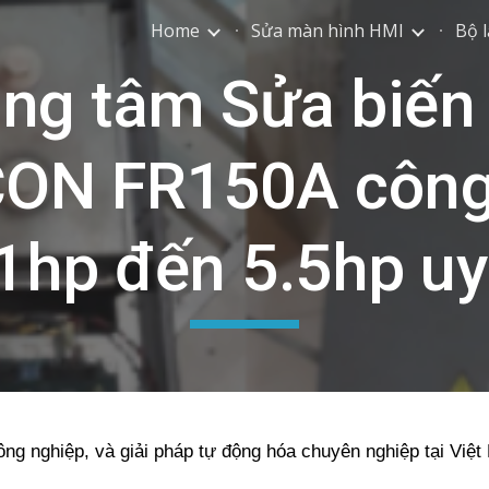
Home
Sửa màn hình HMI
Bộ l
ip to main content
Skip to navigat
ng tâm Sửa biến
ON FR150A công
1hp đến 5.5hp uy
ông nghiệp, và giải pháp tự động hóa chuyên nghiệp tại Việ