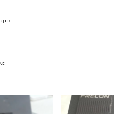
ộng cơ
tục