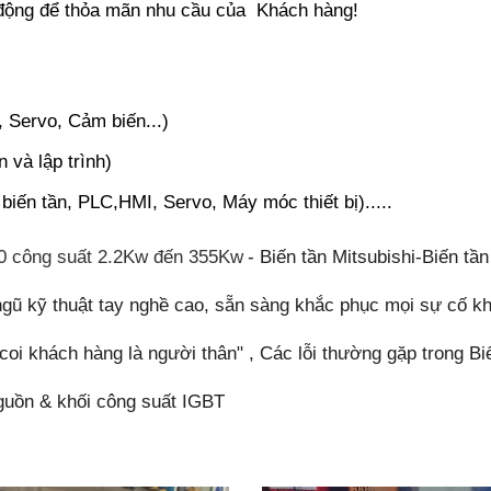
 động để thỏa mãn nhu cầu của Khách hàng!
 Servo, Cảm biến...)
n và lập trình)
iến tần, PLC,HMI, Servo, Máy móc thiết bị).....
00 công suất 2.2Kw đến 355Kw
- Biến tần Mitsubishi-Biến tầ
 ngũ kỹ thuật tay nghề cao, sẵn sàng khắc phục mọi sự cố kh
oi khách hàng là người thân" , Các lỗi thường gặp trong Biế
nguồn & khối công suất IGBT