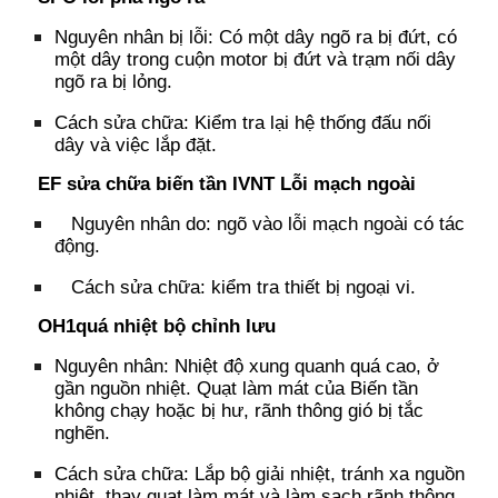
Nguyên nhân bị lỗi:
Có một dây ngõ ra bị đứt
, c
ó
một dây trong cuộn motor bị đứt
và t
rạm nối dây
ngõ ra bị lỏng.
Cách sửa chữa: Kiểm tra lại hệ thống đấu nối
dây và việc lắp đặt.
EF
s
ửa chữa biến tần IVNT Lỗi mạch ngoài
Nguyên nhân do: ngõ vào lỗi mạch ngoài có tác
động.
Cách sửa chữa: kiểm tra thiết bị ngoại vi.
OH1
q
uá nhiệt bộ chỉnh lưu
Nguyên nhân:
Nhiệt độ xung quanh quá cao
, ở
gần nguồn nhiệt.
Quạt làm mát của Biến tần
không chạy hoặc bị hư
, r
ãnh thông gió bị tắc
nghẽn.
Cách sửa chữa:
Lắp bộ giải nhiệt
, t
ránh xa nguồn
nhiệt
, t
hay quạt làm mát
và l
àm sạch rãnh thông