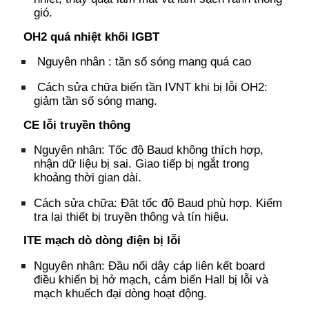
gió.
OH2
q
uá nhiệt khối IGBT
Nguyên nhân : tần số sóng mang quá cao
Cách sửa chữa biến tần IVNT khi bị lỗi OH2:
giảm tần số sóng mang.
CE
l
ỗi truyền thông
Nguyên nhân
:
Tốc độ Baud không thích hợp
,
n
hận dữ liệu bị sai
. G
iao tiếp bị ngắt trong
khoảng thời gian dài.
Cách sửa chữa:
Đặt tốc độ Baud phù hợp.
K
iểm
tra lại thiết bị truyền thông và tín hiệu.
ITE
m
ạch dò dòng điện bị lỗi
Nguyên nhân:
Đầu nối dây cáp liên kết board
điều khiển bị hở mạch
, cảm
biến Hall bị lỗi
và
m
ạch khuếch đại dòng hoạt động.