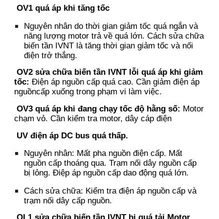
OV1
q
uá áp khi tăng tốc
Nguyên nhân do thời gian giảm tốc quá ngắn và
năng lượng motor trả về quá lớn
.
Cách sửa chữa
biến tần IVNT là tăng thời gian giảm tốc và nối
điện trở thắng.
OV2
s
ửa chữa biến tần IVNT lỗi quá áp khi giảm
tốc
:
Điện áp nguồn cấp quá cao.
Cần g
iảm điện áp
nguồncấp xuống trong phạm vi làm việc.
OV3
q
uá áp khi đang chạy tốc độ hằng số:
Motor
chạm vỏ.
Cần k
iểm tra motor, dây cáp điện
UV
đ
iện áp DC bus quá thấp.
Nguyên nhân:
Mất pha nguồn điện cấp.
Mất
nguồn cấp thoáng qua.
Trạm nối dây nguồn cấp
bị lỏng.
Điệp áp nguồn cấp dao động quá lớn.
Cách sửa chữa: Kiểm tra điện áp nguồn cấp và
trạm nối dây cấp nguồn.
OL1
s
ửa chữa biến tần IVNT bị quá tải Motor