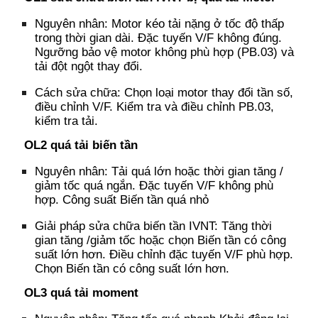
Nguyên nhân:
Motor kéo tải nặng ở tốc độ thấp
trong thời gian dài.
Đặc tuyến V/F không đúng
.
Ngưỡng bảo vệ motor không phù hợp (PB.03)
và
t
ải đột ngột thay đổi.
Cách sửa chữa:
C
họn loại motor thay đổi tần số
,
đ
iều chỉnh V/F
. K
iểm tra và điều chỉnh PB.03
,
k
iểm tra tải.
OL2
q
uá tải biến tần
Nguyên nhân:
Tải quá lớn hoặc thời gian tăng /
giảm tốc quá ngắn.
Đặc tuyến V/F không phù
hợp.
Công suất Biến tần quá nhỏ
Giải pháp sửa chữa biến tần IVNT:
Tăng thời
gian tăng /giảm tốc hoặc chọn Biến tần có công
suất lớn hơn.
Điều chỉnh đặc tuyến V/F phù hợp.
Chọn Biến tần có công suất lớn hơn.
OL3
q
uá tải moment