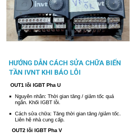
HƯỚNG DẪN CÁCH SỬA CHỮA BIẾN
TẦN IVNT KHI BÁO LỖI
OUT1
l
ỗi IGBT Pha U
Nguyên nhân:
Thời gian tăng / giảm tốc quá
ngắn.
Khối IGBT lỗi.
Cách sửa chữa:
Tăng thời gian tăng /giảm tốc.
Liên hệ nhà cung cấp.
OUT2
l
ỗi IGBT Pha V