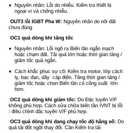
Nguyên nhân:
Lỗi do nhiễu.
Kiểm tra thiết bị
ngoại vi và chống nhiễu.
OUT3
l
ỗi IGBT Pha W
:
Nguyên nhân do
n
ối đất
chưa đúng
OC1
q
uá dòng khi tăng tốc
Nguyên nhân:
Lỗi ngõ ra Biến tần ngắn mạch
hoặc chạm đất
.
Tải quá lớn hoặc thời gian tăng /
giảm tốc quá ngắn.
Cách khắc phục sự cố:
Kiểm tra motor, lớp cách
ly, bạc đạn, dây cáp điện.
Tăng thời gian tăng /
giảm tốc hoặc chọn Biến tần có công suất lớn
hơn.
OC2
q
uá dòng khi giảm tốc
:
Do Đặc tuyến V/F
không phù hợp. Cách sửa chữa biến tần IVNT bị lỗi
: điều chỉnh đặc tuyến V/F phù hợp.
OC3
q
uá dòng khi đang chạy tốc độ hằng số:
Do
quá t
ải đột ngột thay đổi.
Cần K
iểm tra tải