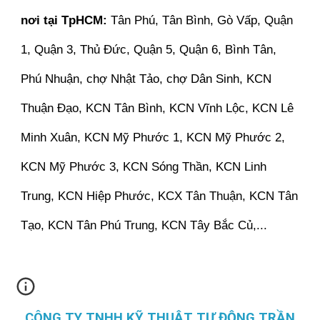
nơi tại TpHCM:
Tân Phú, Tân Bình, Gò Vấp, Quận
1, Quận 3, Thủ Đức, Quận 5, Quận 6, Bình Tân,
Phú Nhuận, chợ Nhật Tảo, chợ Dân Sinh, KCN
Thuận Đạo, KCN Tân Bình, KCN Vĩnh Lộc, KCN Lê
Minh Xuân, KCN Mỹ Phước 1, KCN Mỹ Phước 2,
KCN Mỹ Phước 3, KCN Sóng Thần, KCN Linh
Trung, KCN Hiệp Phước, KCX Tân Thuận, KCN Tân
Tạo, KCN Tân Phú Trung, KCN Tây Bắc Củ,...
CÔNG TY TNHH KỸ THUẬT TỰ ĐỘNG TRẦN