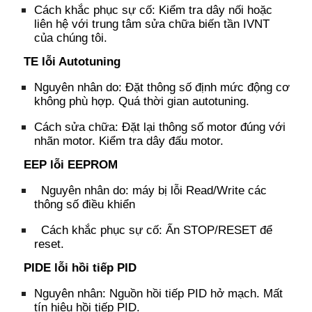
Cách khắc phục sự cố:
Kiểm tra dây nối
h
oặc
liên hệ với trung tâm
sửa chữa biến tần IVNT
của chúng tôi.
TE
l
ỗi Autotuning
Nguyên nhân do:
Đặt thông số định mức động cơ
không phù hợp.
Quá thời gian autotuning.
Cách sửa chữa
:
Đặt lại thông số motor đúng với
nhãn motor.
Kiểm tra dây đấu motor.
EEP
l
ỗi EEPROM
Nguyên nhân do: máy bị lỗi Read/Write các
thông số điều khiển
Cách khắc phục sự cố: Ấn STOP/RESET để
reset.
PIDE
l
ỗi hồi tiếp PID
Nguyên nhân:
Nguồn hồi tiếp PID hở mạch.
Mất
tín hiệu hồi tiếp PID.