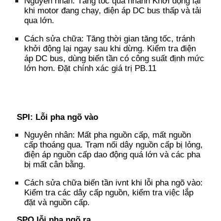
Nguyên nhân:
T
ăng tốc quá nhanh
Khởi động lại
khi motor đang chạy
, đ
iện áp DC bus thấp
và tải
qua lớn.
Cách sửa chữa:
Tăng thời gian tăng tốc
, t
ránh
khởi động lại ngay sau khi dừng.
Kiểm tra điện
áp DC bus
, d
ùng biến tần có công suất định mức
lớn hơn.
Đặt chính xác giá trị PB.11
SPI: Lỗi pha ngõ vào
Nguyên nhân:
Mất pha nguồn cấp
, m
ất nguồn
cấp thoáng qua.
Trạm nối dây nguồn cấp bị lỏng
,
đ
iện áp nguồn cấp dao động quá lớn
và c
ác pha
bị mất cân bằng.
Cách sửa chữa biến tần ivnt khi lỗi pha ngõ vào:
K
iểm tra các dây cấp nguồn, kiểm tra việc lắp
đặt và nguồn cấp.
SPO
l
ỗi pha ngõ ra