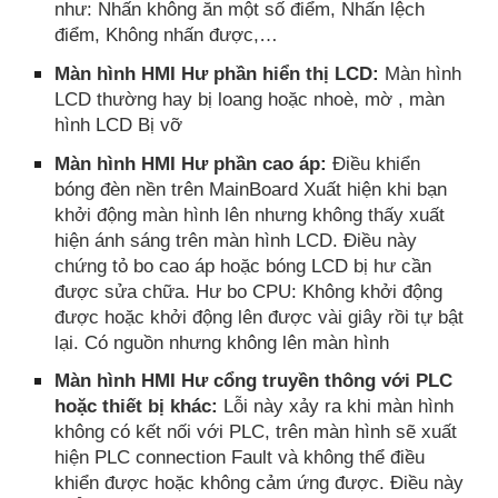
như: Nhấn không ăn một số điểm, Nhấn lệch
điểm, Không nhấn được,…
Màn hình HMI Hư phần hiển thị LCD:
Màn hình
LCD thường hay bị loang hoặc nhoè, mờ , màn
hình LCD Bị vỡ
Màn hình HMI Hư phần cao áp:
Điều khiển
bóng đèn nền trên MainBoard Xuất hiện khi bạn
khởi động màn hình lên nhưng không thấy xuất
hiện ánh sáng trên màn hình LCD. Điều này
chứng tỏ bo cao áp hoặc bóng LCD bị hư cần
được sửa chữa. Hư bo CPU: Không khởi động
được hoặc khởi động lên được vài giây rồi tự bật
lại. Có nguồn nhưng không lên màn hình
Màn hình HMI Hư cổng truyền thông với PLC
hoặc thiết bị khác:
Lỗi này xảy ra khi màn hình
không có kết nối với PLC, trên màn hình sẽ xuất
hiện PLC connection Fault và không thể điều
khiển được hoặc không cảm ứng được. Điều này