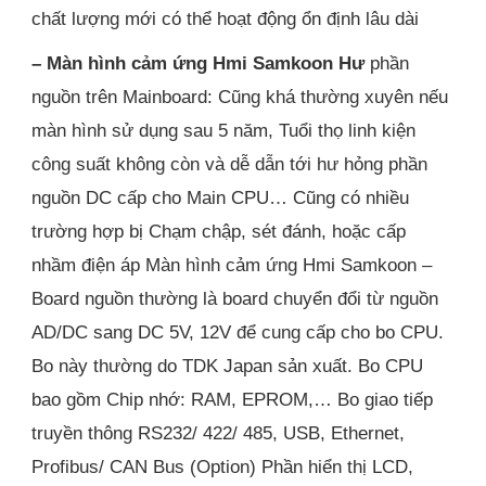
chất lượng mới có thể hoạt động ổn định lâu dài
– Màn hình cảm ứng Hmi Samkoon Hư
phần
nguồn trên Mainboard: Cũng khá thường xuyên nếu
màn hình sử dụng sau 5 năm, Tuổi thọ linh kiện
công suất không còn và dễ dẫn tới hư hỏng phần
nguồn DC cấp cho Main CPU… Cũng có nhiều
trường hợp bị Chạm chập, sét đánh, hoặc cấp
nhầm điện áp Màn hình cảm ứng Hmi Samkoon –
Board nguồn thường là board chuyển đổi từ nguồn
AD/DC sang DC 5V, 12V để cung cấp cho bo CPU.
Bo này thường do TDK Japan sản xuất. Bo CPU
bao gồm Chip nhớ: RAM, EPROM,… Bo giao tiếp
truyền thông RS232/ 422/ 485, USB, Ethernet,
Profibus/ CAN Bus (Option) Phần hiển thị LCD,