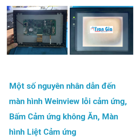
Một số nguyên nhân dẫn đến
màn hình Weinview lỗi cảm ứng,
Bấm Cảm ứng không Ăn, Màn
hình Liệt Cảm ứng