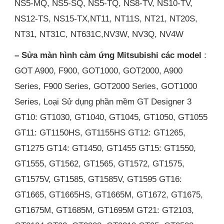
NS5-MQ, NS5-SQ, NS5-TQ, NS8-TV, NS10-TV,
NS12-TS, NS15-TX,NT11, NT11S, NT21, NT20S,
NT31, NT31C, NT631C,NV3W, NV3Q, NV4W
– Sửa màn hình cảm ứng Mitsubishi các model
:
GOT A900, F900, GOT1000, GOT2000, A900
Series, F900 Series, GOT2000 Series, GOT1000
Series, Loại Sử dụng phần mềm GT Designer 3
GT10: GT1030, GT1040, GT1045, GT1050, GT1055
GT11: GT1150HS, GT1155HS GT12: GT1265,
GT1275 GT14: GT1450, GT1455 GT15: GT1550,
GT1555, GT1562, GT1565, GT1572, GT1575,
GT1575V, GT1585, GT1585V, GT1595 GT16:
GT1665, GT1665HS, GT1665M, GT1672, GT1675,
GT1675M, GT1685M, GT1695M GT21: GT2103,