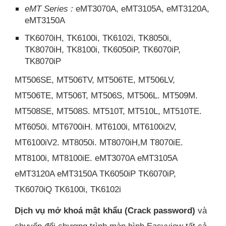
eMT Series :
eMT3070A, eMT3105A, eMT3120A,
eMT3150A
TK6070iH, TK6100i, TK6102i, TK8050i,
TK8070iH, TK8100i, TK6050iP, TK6070iP,
TK8070iP
MT506SE, MT506TV, MT506TE, MT506LV,
MT506TE, MT506T, MT506S, MT506L. MT509M.
MT508SE, MT508S. MT510T, MT510L, MT510TE.
MT6050i. MT6700iH. MT6100i, MT6100i2V,
MT6100iV2. MT8050i. MT8070iH,M T8070iE.
MT8100i, MT8100iE. eMT3070A eMT3105A
eMT3120A eMT3150A TK6050iP TK6070iP,
TK6070iQ TK6100i, TK6102i
Dịch vụ mở khoá mật khẩu (Crack password)
và
chuyển đổi chương trình màn hình Easyview tất cả