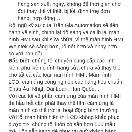
hàng sản xuất ngay, không để thời gian chờ
đợi thay thế vì thiết bị lỗi, đình truệ đơn
hàng, hợp đồng…
Đội ngũ kỹ sư của Trần Gia Automation sẽ tiến
hành vệ sinh, chỉnh lại độ sáng và calib lại màn
hình HMI sau khi sửa chữa, vì thế màn hình HMI
Weintek sẽ sáng hơn, rõ nét hơn và nhạy hơn
so với ban đầu
Đặc biệt
, chúng tôi chuyên cung cấp các linh
kiện, phụ kiện chính hãng sửa chữa và thay thế
cho tất cả các loại màn hình HMI, Màn hình
LCD, cảm ứng công nghiệp các hãng tiêu chuẩn
Châu Âu, Nhật, Đài Loan, Hàn Quốc…
Với các lỗi về phần cảm ứng của màn hình HMI
thì hầu hết cần phải thay thế tấm cảm ứng là
màn hình có thể trở lại hoạt động bình thường.
Với lỗi màn hình hiển thị LCD không khắc phục
được => chúng tôi luôn có sẵn hơn 500 mẫu
mã luôn sẵn sàng để phục vụ quý khách hàng