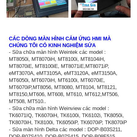
CÁC DÒNG MÀN HÌNH CẢM ỨNG HMI MÀ
CHÚNG TÔI CÓ KINH NGHIỆM SỬA
- Sữa chữa màn hình Weintek các model :
MT8050i, MT8070iH, MT8100i, MT8104iH,
MT8070iE, MT8100iE, MT8071iE,MT8071iP,
eMT3070A, eMT3105A, eMT3120A, eMT3150A,
MT6050i, MT6070iH, MT6100i, MT6070iE,
MT6070iP,MT8056, MT8080, MT8104, MT8121,
MT8150,MT606, MT608, MT610, MT612,MT506,
MT508, MT510..
- Sữa chữa màn hình Weinview các model :
TK6071IQ, TK6070iH, TK6100i, TK6102i, TK8050i,
TK8070iH, TK8100i, TK6050iP, TK6070iP, TK8070iP
- Sửa màn hình Delta các model : DOP-B03S211,
DOP-B07S410, DOP-B07S415, DOP-B08E515,