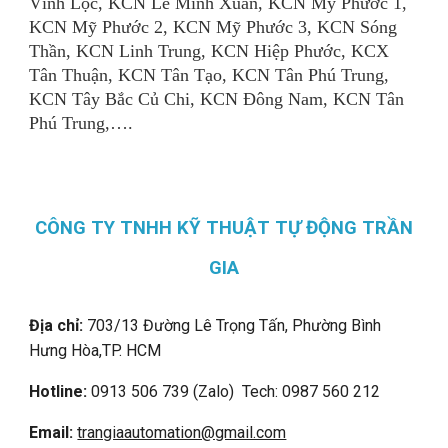
Vĩnh Lộc, KCN Lê Minh Xuân, KCN Mỹ Phước 1,
KCN Mỹ Phước 2, KCN Mỹ Phước 3, KCN Sóng
Thần, KCN Linh Trung, KCN Hiệp Phước, KCX
Tân Thuận, KCN Tân Tạo, KCN Tân Phú Trung,
KCN Tây Bắc Củ Chi, KCN Đông Nam, KCN Tân
Phú Trung,….
CÔNG TY TNHH KỸ THUẬT TỰ ĐỘNG TRẦN
GIA
Địa chỉ:
703/13 Đường Lê Trọng Tấn, Phường Bình
Hưng Hòa,
TP. HCM
Hotline:
0913 506 739 (Zalo) Tech: 0987 560 212
Email:
trangiaautomation@gmail.com