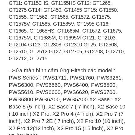
GT11: GT1150HS, GT1155HS GT12: GT1265,
GT1275 GT14: GT1450, GT1455 GT15: GT1550,
GT1555, GT1562, GT1565, GT1572, GT1575,
GT1575V, GT1585, GT1585V, GT1595 GT16:
GT1665, GT1665HS, GT1665M, GT1672, GT1675,
GT1675M, GT1685M, GT1695M GT21: GT2103,
GT2104 GT23: GT2308, GT2310 GT25: GT2508,
GT2510, GT2512 GT27: GT2705, GT2708, GT2710,
GT2712, GT2715
- Sửa màn hình cảm ứng Hitech các model :
PWS Series : PWS1711, PWS1760, PWS3261,
PWS6300, PWS6560, PWS6400, PWS6500,
PWS5610, PWS6600, PWS6620, PWS6700,
PWS6800,PWS6A00, PWS5A00 X2 Base : X2
Base 5 (5 inch), X2 Base 7 ( 7 inch), X2 Base 10
( 10 inch) X2 Pro: X2 Pro 4 (4 inch), X2 Pro 7 (7
inch), X2 Pro 7 2E ( 7 inch), X2 Pro 10 (10 inch),
X2 Pro 12(12 inch), X2 Pro 15 (15 inch), X2 Pro