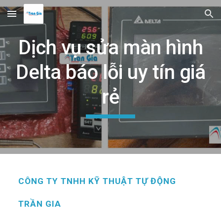
Skip to main content
Skip to navigation
Dịch vụ sửa màn hình
Delta báo lỗi uy tín giá
rẻ
CÔNG TY TNHH KỸ THUẬT TỰ ĐỘNG
TRẦN GIA