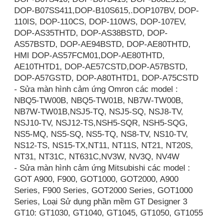
DOP-B07SS411,DOP-B10S615,.DOP107BV, DOP-
110IS, DOP-110CS, DOP-110WS, DOP-107EV,
DOP-AS35THTD, DOP-AS38BSTD, DOP-
AS57BSTD, DOP-AE94BSTD, DOP-AE80THTD,
HMI DOP-AS57FCM01,DOP-AE80THTD,
AE10THTD1, DOP-AE57CSTD,DOP-A57BSTD,
DOP-A57GSTD, DOP-A80THTD1, DOP-A75CSTD
- Sửa màn hình cảm ứng Omron các model :
NBQ5-TW00B, NBQ5-TW01B, NB7W-TW00B,
NB7W-TW01B,NSJ5-TQ, NSJ5-SQ, NSJ8-TV,
NSJ10-TV, NSJ12-TS,NSH5-SQR, NSH5-SQG,
NS5-MQ, NS5-SQ, NS5-TQ, NS8-TV, NS10-TV,
NS12-TS, NS15-TX,NT11, NT11S, NT21, NT20S,
NT31, NT31C, NT631C,NV3W, NV3Q, NV4W
- Sửa màn hình cảm ứng Mitsubishi các model :
GOT A900, F900, GOT1000, GOT2000, A900
Series, F900 Series, GOT2000 Series, GOT1000
Series, Loại Sử dụng phần mềm GT Designer 3
GT10: GT1030, GT1040, GT1045, GT1050, GT1055