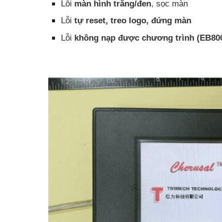
Lỗi
màn hình trắng/đen
, sọc màn
Lỗi
tự reset, treo logo, đứng màn
Lỗi
không nạp được chương trình (EB80