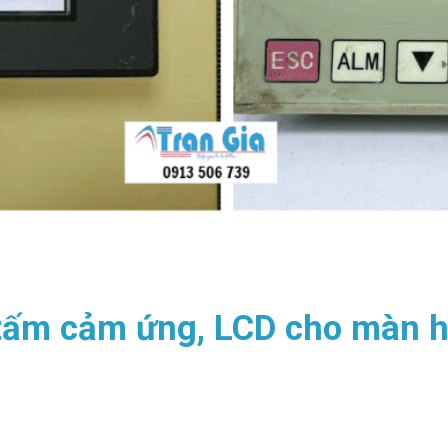
 tấm cảm ứng, LCD cho màn 