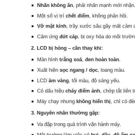
Nhấn không ăn
, phải nhấn mạnh mới nhận
Một số vị trí
chết điểm
, không phản hồi.
Vỡ mặt kính
, trầy xước sâu gây mất cảm 
Cảm ứng
đứt cáp
, bị oxy hóa do môi trườ
2. LCD bị hỏng – cần thay khi:
Màn hình
trắng xoá
,
đen hoàn toàn
.
Xuất hiện
sọc ngang / dọc
, loang màu.
LCD
ám vàng
, tối màu, độ sáng yếu.
Có dấu hiệu
cháy điểm ảnh
, chớp tắt liên t
Máy chạy nhưng
không hiển thị
, chỉ có đ
3. Nguyên nhân thường gặp:
Va đập trong quá trình vận hành máy.
Môi trường làm việc có
bụi, dầu, độ ẩm c