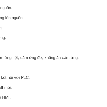
 nguồn.
ng lên nguồn.
g.
ứng.
ảm ứng liệt, cảm ứng đơ, không ăn cảm ứng.
 kết nối với PLC.
MI mới.
o HMI.