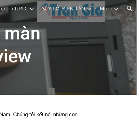
ập trình PLC
SỬA LỖI BIẾN TẦN
More
ion
a màn
view
t Nam. Chúng tôi kết nối những con