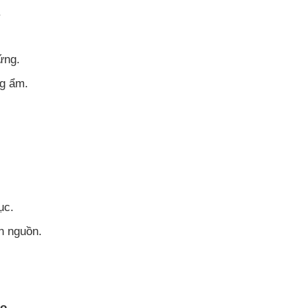
.
ứng.
ng ẩm.
ục.
èn nguồn.
ao
.