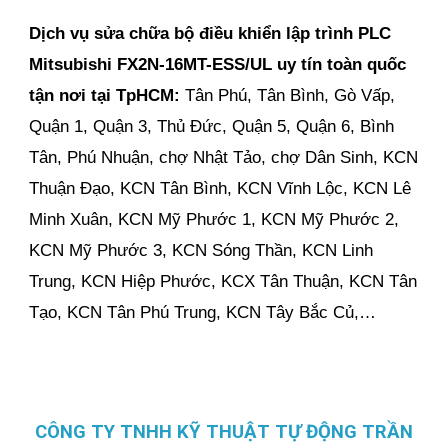
Dịch vụ sửa chữa bộ điều khiển lập trình PLC
Mitsubishi FX2N-16MT-ESS/UL uy tín toàn quốc
tận nơi
tại TpHCM:
Tân Phú, Tân Bình, Gò Vấp,
Quận 1, Quận 3, Thủ Đức, Quận 5, Quận 6, Bình
Tân, Phú Nhuận, chợ Nhật Tảo, chợ Dân Sinh, KCN
Thuận Đạo, KCN Tân Bình, KCN Vĩnh Lộc, KCN Lê
Minh Xuân, KCN Mỹ Phước 1, KCN Mỹ Phước 2,
KCN Mỹ Phước 3, KCN Sóng Thần, KCN Linh
Trung, KCN Hiệp Phước, KCX Tân Thuận, KCN Tân
Tạo, KCN Tân Phú Trung, KCN Tây Bắc Củ,…
CÔNG TY TNHH KỸ THUẬT TỰ ĐỘNG TRẦN