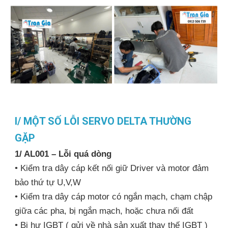
I/ MỘT SỐ LỖI SERVO DELTA THƯỜNG
GẶP
1/ AL001 – Lỗi quá dòng
• Kiểm tra dây cáp kết nối giữ Driver và motor đảm
bảo thứ tự U,V,W
• Kiểm tra dây cáp motor có ngắn mạch, chạm chập
giữa các pha, bị ngắn mạch, hoặc chưa nối đất
• Bị hư IGBT ( gửi về nhà sản xuất thay thế IGBT )