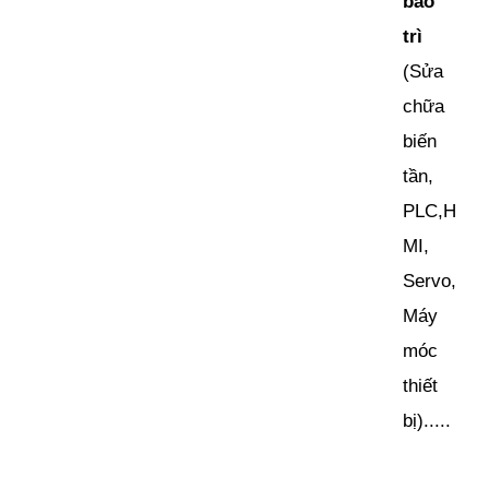
bảo
trì
(Sửa
chữa
biến
tần,
PLC,H
MI,
Servo,
Máy
móc
thiết
bị).....