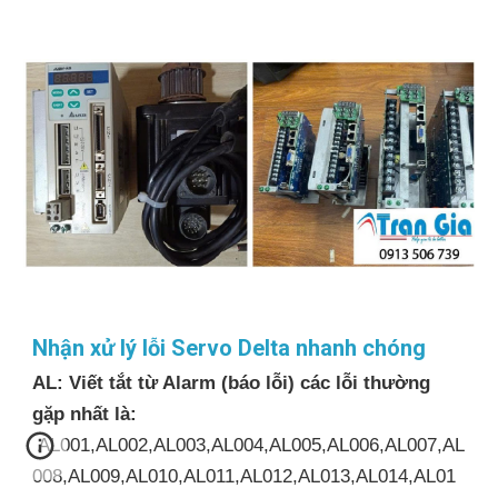
Nhận xử lý lỗi Servo Delta nhanh chóng
AL: Viết tắt từ Alarm (báo lỗi) các lỗi thường
gặp nhất là:
AL001,AL002,AL003,AL004,AL005,AL006,AL007,AL
008,AL009,AL010,AL011,AL012,AL013,AL014,AL01