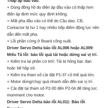
Thấp áp đầu vào.
+ Dùng đồng hồ đo điện áp đầu vào có thấp hơn
điện áp định mức quy định không.
+ Mất pha đầu vào có thể do Cầu dao, CB,
Contactor bị hư 1 hay nhiều tiếp điểm động lực nên
dẫn đến mất pha.
+ Lỗi phần cứng ở Board công suất.
Driver Servo Delta báo lỗi AL006 hoặc AL009:
Miêu Tả lỗi: báo lỗi quá tải hoặc dừng sai vị trí.
+ Kiểm tra lại phần cơ khí: Tải bị hỏng bạc đạn
hoặc bể hộp số.
+ Kiểm tra tham số cài đặt P1-37 có thể quá lớn.
+ Motor dừng/chạy quá nhanh dẫn đến sai vị trí.
+ Cài đặt lại tham số P2-00 đến P2-04 để tăng lực
momment cho motor.
Driver Servo Delta báo lỗi AL011: Báo lỗi