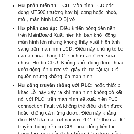
Hư phần hiển thị LCD.
Màn hình LCD các
dòng MT500 thường hay bị loang hoặc nhoè,
mờ , màn hình LCD Bị vỡ
Hư phần cao áp:
Điều khiển bóng đèn nền
trên MainBoard Xuất hiện khi bạn khởi động
màn hình lên nhưng không thấy xuất hiện ánh
sáng trên màn hình LCD. Điều này chứng tỏ bo
cao áp hoặc bóng LCD bị hư cần được sửa
chữa. Hư bo CPU: Không khởi động được hoặc
khởi động lên được vài giây rồi tự bật lại. Có
nguồn nhưng không lên màn hình
Hư cổng truyền thông với PLC:
hoặc thiết bị
khác Lỗi này xảy ra khi màn hình không có kết
nối với PLC, trên màn hình sẽ xuất hiện PLC
connection Fault và không thể điều khiển được
hoặc không cảm ứng được. Điều này khẳng
định HMI đã mất kết nối với PLC. Có thể các IC
truyền thông trên bo CPU hoạt động liên tục
trong thời gian dài đã hư hỏng. Cần được sửa