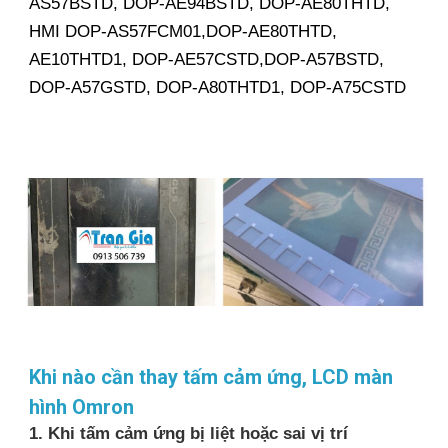
AS57BSTD, DOP-AE94BSTD, DOP-AE80THTD,
HMI DOP-AS57FCM01,DOP-AE80THTD,
AE10THTD1, DOP-AE57CSTD,DOP-A57BSTD,
DOP-A57GSTD, DOP-A80THTD1, DOP-A75CSTD
Khi nào cần thay tấm cảm ứng, LCD màn
hình Omron
1. Khi tấm cảm ứng bị liệt hoặc sai vị trí