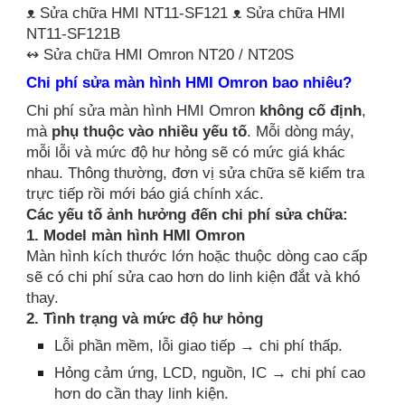
ᴥ Sửa chữa HMI NT11-SF121 ᴥ Sửa chữa HMI
NT11-SF121B
↭ Sửa chữa HMI Omron NT20 / NT20S
Chi phí sửa màn hình HMI Omron bao nhiêu?
Chi phí sửa màn hình HMI Omron
không cố định
,
mà
phụ thuộc vào nhiều yếu tố
. Mỗi dòng máy,
mỗi lỗi và mức độ hư hỏng sẽ có mức giá khác
nhau. Thông thường, đơn vị sửa chữa sẽ kiểm tra
trực tiếp rồi mới báo giá chính xác.
Các yếu tố ảnh hưởng đến chi phí sửa chữa:
1. Model màn hình HMI Omron
Màn hình kích thước lớn hoặc thuộc dòng cao cấp
sẽ có chi phí sửa cao hơn do linh kiện đắt và khó
thay.
2. Tình trạng và mức độ hư hỏng
Lỗi phần mềm, lỗi giao tiếp → chi phí thấp.
Hỏng cảm ứng, LCD, nguồn, IC → chi phí cao
hơn do cần thay linh kiện.