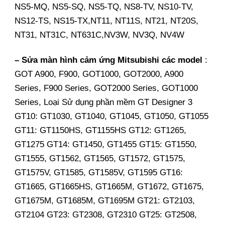
NS5-MQ, NS5-SQ, NS5-TQ, NS8-TV, NS10-TV,
NS12-TS, NS15-TX,NT11, NT11S, NT21, NT20S,
NT31, NT31C, NT631C,NV3W, NV3Q, NV4W
– Sửa màn hình cảm ứng Mitsubishi các model
:
GOT A900, F900, GOT1000, GOT2000, A900
Series, F900 Series, GOT2000 Series, GOT1000
Series, Loại Sử dụng phần mềm GT Designer 3
GT10: GT1030, GT1040, GT1045, GT1050, GT1055
GT11: GT1150HS, GT1155HS GT12: GT1265,
GT1275 GT14: GT1450, GT1455 GT15: GT1550,
GT1555, GT1562, GT1565, GT1572, GT1575,
GT1575V, GT1585, GT1585V, GT1595 GT16:
GT1665, GT1665HS, GT1665M, GT1672, GT1675,
GT1675M, GT1685M, GT1695M GT21: GT2103,
GT2104 GT23: GT2308, GT2310 GT25: GT2508,