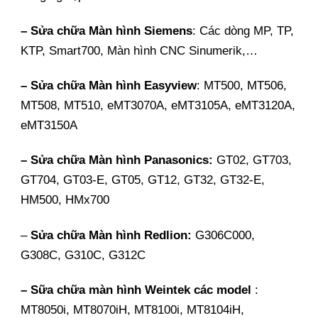
– Sửa chữa Màn hình Siemens
: Các dòng MP, TP,
KTP, Smart700, Màn hình CNC Sinumerik,…
– Sửa chữa Màn hình Easyview
: MT500, MT506,
MT508, MT510, eMT3070A, eMT3105A, eMT3120A,
eMT3150A
– Sửa chữa Màn hình Panasonics:
GT02, GT703,
GT704, GT03-E, GT05, GT12, GT32, GT32-E,
HM500, HMx700
–
Sửa chữa Màn hình Redlion:
G306C000,
G308C, G310C, G312C
– Sữa chữa màn hình Weintek các model
:
MT8050i, MT8070iH, MT8100i, MT8104iH,