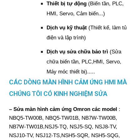
Thiết bị tự động
(Biến tần, PLC,
HMI, Servo, Cảm biến...)
Dịch vụ kỹ thuật
(Thiết kế, làm tủ
điện và lập trình)
Dịch vụ sửa chữa bảo trì
(Sửa
chữa biến tần, PLC,HMI, Servo,
Máy móc thiết bị).....
CÁC DÒNG MÀN HÌNH CẢM ỨNG HMI MÀ
CHÚNG TÔI CÓ KINH NGHIỆM SỬA
– Sửa màn hình cảm ứng Omron các model
:
NBQ5-TW00B, NBQ5-TW01B, NB7W-TW00B,
NB7W-TW01B,NSJ5-TQ, NSJ5-SQ, NSJ8-TV,
NSJ10-TV, NSJ12-TS,NSH5-SQR, NSH5-SQG,