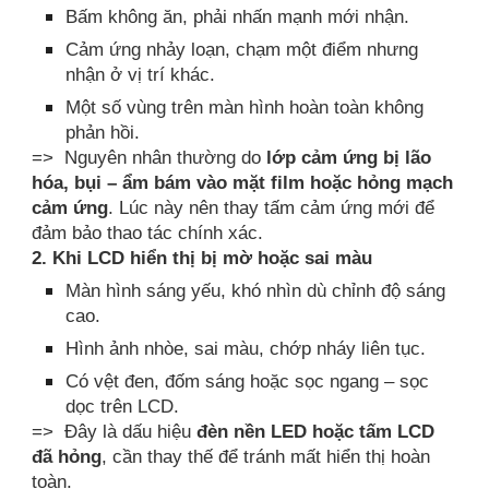
Bấm không ăn, phải nhấn mạnh mới nhận.
Cảm ứng nhảy loạn, chạm một điểm nhưng
nhận ở vị trí khác.
Một số vùng trên màn hình hoàn toàn không
phản hồi.
=> Nguyên nhân thường do
lớp cảm ứng bị lão
hóa, bụi – ẩm bám vào mặt film hoặc hỏng mạch
cảm ứng
. Lúc này nên thay tấm cảm ứng mới để
đảm bảo thao tác chính xác.
2. Khi LCD hiển thị bị mờ hoặc sai màu
Màn hình sáng yếu, khó nhìn dù chỉnh độ sáng
cao.
Hình ảnh nhòe, sai màu, chớp nháy liên tục.
Có vệt đen, đốm sáng hoặc sọc ngang – sọc
dọc trên LCD.
=> Đây là dấu hiệu
đèn nền LED hoặc tấm LCD
đã hỏng
, cần thay thế để tránh mất hiển thị hoàn
toàn.