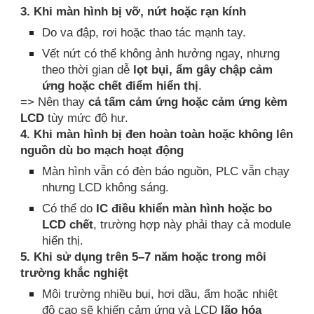
3. Khi màn hình bị vỡ, nứt hoặc rạn kính
Do va đập, rơi hoặc thao tác mạnh tay.
Vết nứt có thể không ảnh hưởng ngay, nhưng
theo thời gian dễ
lọt bụi, ẩm gây chập cảm
ứng hoặc chết điểm hiển thị
.
=> Nên thay
cả tấm cảm ứng hoặc cảm ứng kèm
LCD
tùy mức độ hư.
4. Khi màn hình bị đen hoàn toàn hoặc không lên
nguồn dù bo mạch hoạt động
Màn hình vẫn có đèn báo nguồn, PLC vẫn chạy
nhưng LCD không sáng.
Có thể do
IC điều khiển màn hình hoặc bo
LCD chết
, trường hợp này phải thay cả module
hiển thị.
5. Khi sử dụng trên 5–7 năm hoặc trong môi
trường khắc nghiệt
Môi trường nhiều bụi, hơi dầu, ẩm hoặc nhiệt
độ cao sẽ khiến cảm ứng và LCD
lão hóa