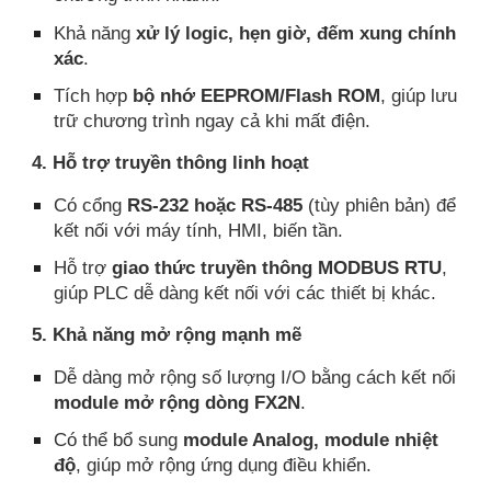
Khả năng
xử lý logic, hẹn giờ, đếm xung chính
xác
.
Tích hợp
bộ nhớ EEPROM/Flash ROM
, giúp lưu
trữ chương trình ngay cả khi mất điện.
4. Hỗ trợ truyền thông linh hoạt
Có cổng
RS-232 hoặc RS-485
(tùy phiên bản) để
kết nối với máy tính, HMI, biến tần.
Hỗ trợ
giao thức truyền thông MODBUS RTU
,
giúp PLC dễ dàng kết nối với các thiết bị khác.
5. Khả năng mở rộng mạnh mẽ
Dễ dàng mở rộng số lượng I/O bằng cách kết nối
module mở rộng dòng FX2N
.
Có thể bổ sung
module Analog, module nhiệt
độ
, giúp mở rộng ứng dụng điều khiển.