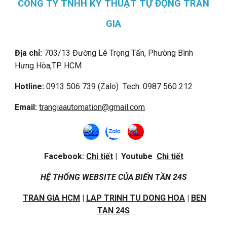
CÔNG TY TNHH KỸ THUẬT TỰ ĐỘNG TRẦN
GIA
Địa chỉ:
703/13 Đường Lê Trọng Tấn, Phường Bình
Hưng Hòa,
TP. HCM
Hotline:
0913 506 739 (Zalo) Tech: 0987 560 212
Email:
trangiaautomation@gmail.com
Facebook:
Chi tiết
| Youtube
Chi tiết
HỆ THỐNG WEBSITE CỦA BIẾN TẦN 24S
TRAN GIA HCM
|
LAP TRINH TU DONG HOA
|
BEN
TAN 24S