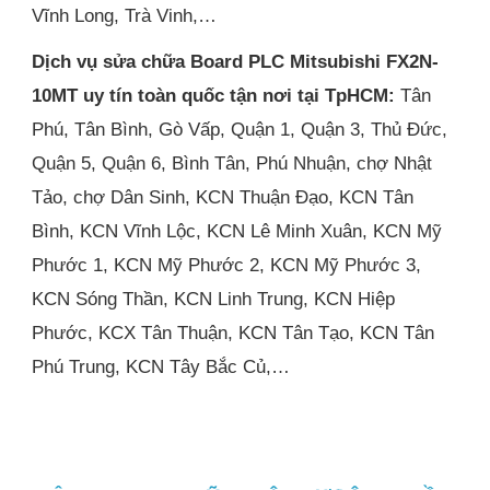
Vĩnh Long, Trà Vinh,…
Dịch vụ sửa chữa Board PLC Mitsubishi FX2N-
10MT uy tín toàn quốc tận nơi
tại TpHCM:
Tân
Phú, Tân Bình, Gò Vấp, Quận 1, Quận 3, Thủ Đức,
Quận 5, Quận 6, Bình Tân, Phú Nhuận, chợ Nhật
Tảo, chợ Dân Sinh, KCN Thuận Đạo, KCN Tân
Bình, KCN Vĩnh Lộc, KCN Lê Minh Xuân, KCN Mỹ
Phước 1, KCN Mỹ Phước 2, KCN Mỹ Phước 3,
KCN Sóng Thần, KCN Linh Trung, KCN Hiệp
Phước, KCX Tân Thuận, KCN Tân Tạo, KCN Tân
Phú Trung, KCN Tây Bắc Củ,…