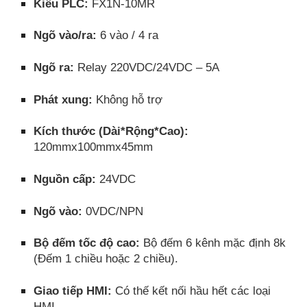
Kiểu PLC:
FX1N-10MR
Ngõ vào/ra:
6 vào / 4 ra
Ngõ ra:
Relay 220VDC/24VDC – 5A
Phát xung:
Không hỗ trợ
Kích thước (Dài*Rộng*Cao):
120mmx100mmx45mm
Nguồn cấp:
24VDC
Ngõ vào:
0VDC/NPN
Bộ đếm tốc độ cao:
Bộ đếm 6 kênh mặc định 8k
(Đếm 1 chiều hoặc 2 chiều).
Giao tiếp HMI:
Có thế kết nối hầu hết các loại
HMI