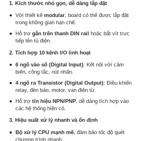
1. Kích thước nhỏ gọn, dễ dàng lắp đặt
Với thiết kế
modular
, board có thể được lắp đặt
trong không gian hạn chế.
Hỗ trợ
gắn trên thanh DIN rail
hoặc bắt vít trực
tiếp lên tủ điện.
2. Tích hợp 10 kênh I/O linh hoạt
6 ngõ vào số (Digital Input)
: Kết nối với cảm
biến, công tắc, nút nhấn.
4 ngõ ra Transistor (Digital Output)
: Điều khiển
relay, đèn báo, motor, van điện từ.
Hỗ trợ
tín hiệu NPN/PNP
, dễ dàng tích hợp vào
các hệ thống hiện có.
3. Hiệu suất xử lý nhanh và ổn định
Bộ xử lý CPU mạnh mẽ
, đảm bảo tốc độ quét
chương trình nhanh.