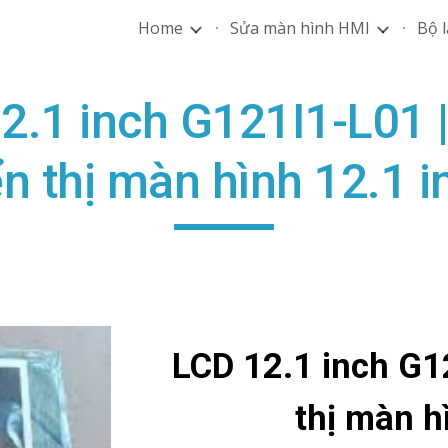
Home
Sửa màn hình HMI
Bộ l
ip to main content
Skip to navigat
2.1 inch G121I1-L01 
ển thị màn hình 12.1 i
LCD 12.1 inch G1
thị màn h