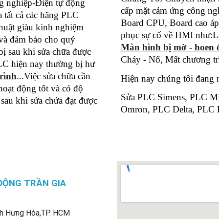
g nghiệp-Điện tự động
cấp mặt cảm ứng công n
 tất cả các hãng PLC
Board CPU, Board cao á
huật giàu kinh nghiệm
phục sự cố về HMI như:Lỗ
 và đảm bảo cho quý
Màn hình bị mờ - hoen 
bị sau khi sửa chữa được
Cháy - Nổ, Mất chương trì
LC hiện nay thường bị hư
rình
...Việc sửa chữa cần
Hiện nay chúng tôi đang 
 hoạt động tốt và có độ
Sửa PLC Simens, PLC Mi
 sau khi sửa chửa đạt được
Omron, PLC Delta, PLC R
ĐỘNG TRẦN GIA
h Hưng Hòa,
TP. HCM