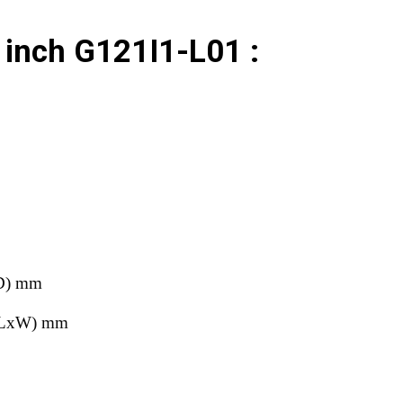
 inch G121I1-L01 :
xD) mm
2 (LxW) mm