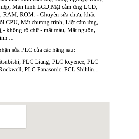
ghiệp, Màn hình LCD,Mặt cảm ứng LCD,
p, RAM, ROM. - Chuyên sửa chữa, khắc
i CPU, Mất chương trình, Liệt cảm ứng,
ố
- không rõ chữ - mất màu, Mất nguồn,
nh ...
nhận sửa PLC của các hãng sau:
tsubishi, PLC Liang, PLC keyence, PLC
ockwell, PLC Panasonic, PCL Shihlin...