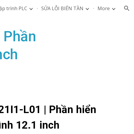
ập trình PLC
SỬA LỖI BIẾN TẦN
More
ion
| Phần
nch
21I1-L01 | Phần hiển
ình 12.1 inch