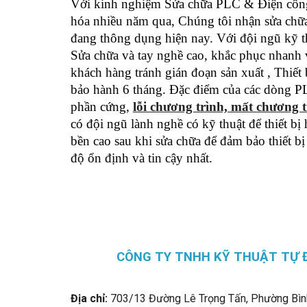
Với kinh nghiệm Sửa chữa PLC & Điện côn
hóa nhiều năm qua, Chúng tôi nhận sửa chữa
đang thông dụng hiện nay. Với đội ngũ kỹ t
Sửa chữa và tay nghề cao, khắc phục nhanh
khách hàng tránh gián đoạn sản xuất , Thiết 
bảo hành 6 tháng. Đặc điểm của các dòng P
phần cứng,
lỗi chương trình, mất chương t
có đội ngũ lành nghề có kỹ thuật để thiết bị
bền cao sau khi sửa chữa để đảm bảo thiết bị
độ ổn định và tin cậy nhất.
CÔNG TY TNHH KỸ THUẬT TỰ 
Địa chỉ:
703/13 Đường Lê Trọng Tấn, Phường Bìn