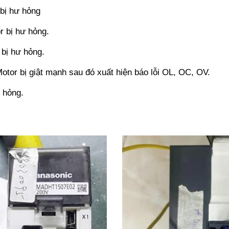
bị hư hỏng
 bị hư hỏng.
bị hư hỏng.
or bị giật mạnh sau đó xuất hiện báo lỗi OL, OC, OV.
 hỏng.