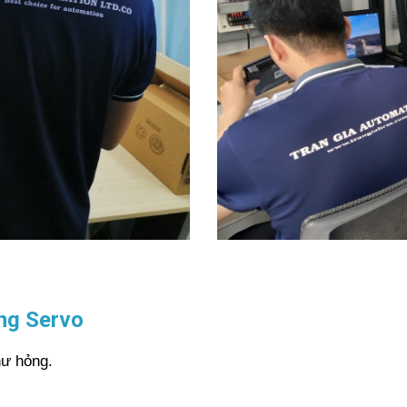
ng Servo
hư hỏng.