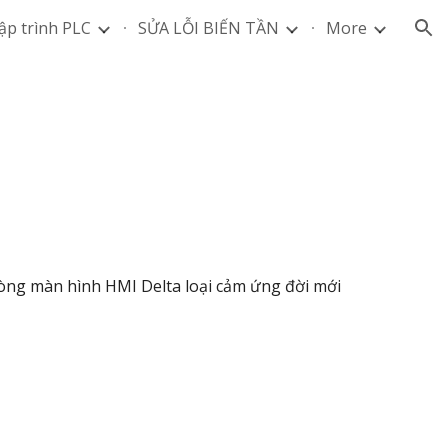
ập trình PLC
SỬA LỖI BIẾN TẦN
More
ion
Dòng màn hình HMI Delta loại cảm ứng đời mới