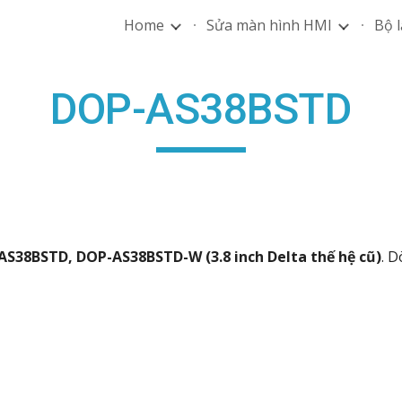
Home
Sửa màn hình HMI
Bộ l
ip to main content
Skip to navigat
DOP-AS38BSTD
S38BSTD, DOP-AS38BSTD-W (3.8 inch Delta thế hệ cũ)
. 