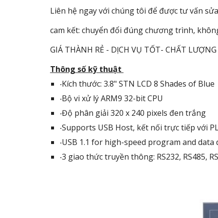
Liên hệ ngay với chúng tôi để được tư vấn sử
cam kết: chuyển đổi đúng chương trình, không 
GIÁ THÀNH RẺ - DỊCH VỤ TỐT- CHẤT LƯỢNG
Thông số kỹ thuật
‧Kích thước: 3.8" STN LCD 8 Shades of Blue
‧Bộ vi xử lý ARM9 32-bit CPU
‧Độ phân giải 320 x 240 pixels đen trắng
‧Supports USB Host, kết nối trực tiếp với P
‧USB 1.1 for high-speed program and data
‧3 giao thức truyền thông: RS232, RS485, R