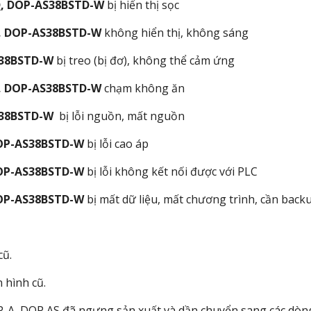
D
, DOP-AS38BSTD-W
bị hiển thị sọc
, DOP-AS38BSTD-W
không hiển thị, không sáng
S38BSTD-W
bị treo (bị đơ), không thể cảm ứng
, DOP-AS38BSTD-W
chạm không ăn
S38BSTD-W
bị lỗi nguồn, mất nguồn
OP-AS38BSTD-W
bị lỗi cao áp
OP-AS38BSTD-W
bị lỗi không kết nối được với PLC
OP-AS38BSTD-W
bị mất dữ liệu, mất chương trình, cần backup
cũ.
 hình cũ.
P-A, DOP AS đã ngưng sản xuất và dần chuyển sang các dò