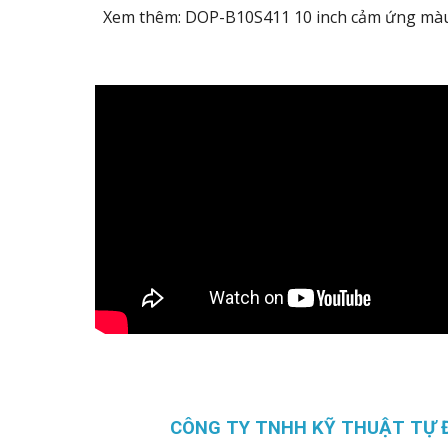
Xem thêm: DOP-B10S411 10 inch cảm ứng mà
CÔNG TY TNHH KỸ THUẬT TỰ 