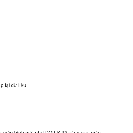
 lại dữ liệu
ng màn hình mới như DOP-B độ sáng cao, màu