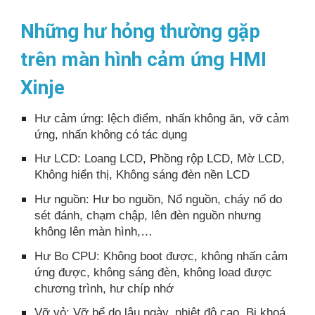
Những hư hỏng thường gặp
trên màn hình cảm ứng HMI
Xinje
Hư cảm ứng: lệch điểm, nhấn không ăn, vỡ cảm
ứng, nhấn không có tác dụng
Hư LCD: Loang LCD, Phồng rộp LCD, Mờ LCD,
Không hiển thị, Không sáng đèn nền LCD
Hư nguồn: Hư bo nguồn, Nổ nguồn, cháy nổ do
sét đánh, chạm chập, lên đèn nguồn nhưng
không lên màn hình,…
Hư Bo CPU: Không boot được, không nhấn cảm
ứng được, không sáng đèn, không load được
chương trình, hư chíp nhớ
Vỡ vỏ: Vỡ bể do lâu ngày, nhiệt độ cao, Bị khoá