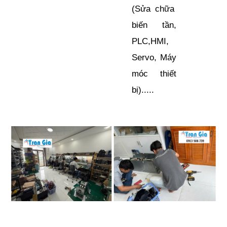
(Sửa chữa
biến tần,
PLC,HMI,
Servo, Máy
móc thiết
bị).....