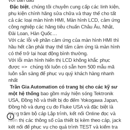
với ban đầu
Đặc biệt
, chúng tôi chuyên cung cấp các linh kiện,
phụ kiện chính hãng sửa chữa và thay thế cho tất
cả các loại màn hình HMI, Màn hình LCD, cảm ứng
công nghiệp các hãng tiêu chuẩn Châu Âu, Nhật,
Đài Loan, Hàn Quốc…
Với các lỗi về phần cảm ứng của màn hình HMI thì
hầu hết cần phải thay thế tấm cảm ứng là màn hình
có thể trở lại hoạt động bình thường.
Với lỗi màn hình hiển thị LCD không khắc phục
được => chúng tôi luôn có sẵn hơn 500 mẫu mã
luôn sẵn sàng để phục vụ quý khách hàng nhanh
nhất
Trần Gia Automation có trang bị cho các kỹ sư
một hệ thống
bao gồm máy hiện sóng Tektronik
USA, Đồng hồ và thiết bị đo đếm Yokogawa Japan,
Đồng hồ và dụng cụ đo Fluke USA và đặc biệt là
hàng trăm bộ cáp Lập trình, kết nối Online đọc và
hiển thị các thông số của thiết bị kèm theo cáp, jack
kết nối để phục vụ cho quá trình TEST và kiểm tra