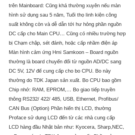
trên Mainboard: Cũng khá thường xuyên nếu màn
hình sử dụng sau 5 năm, Tuổi thọ linh kiện công
suất không còn và dễ dẫn tới hư hỏng phần nguồn
DC cấp cho Main CPU… Cũng có nhiều trường hợp
bị Chạm chập, sét đánh, hoặc cấp nhầm điện áp
Màn hình cảm ứng Hmi Samkoon – Board nguồn
thường là board chuyển đổi từ nguồn AD/DC sang
DC 5V, 12V để cung cấp cho bo CPU. Bo này
thường do TDK Japan sản xuất. Bo CPU bao gồm
Chip nhớ: RAM, EPROM,… Bo giao tiếp truyền
thông RS232/ 422/ 485, USB, Ethernet, Profibus/
CAN Bus (Option) Phần hiển thị LCD, thường
Proface sử dụng LCD đến từ các nhà cung cấp
LCD hàng đầu Nhật bản như: Kyocera, Sharp,NEC,