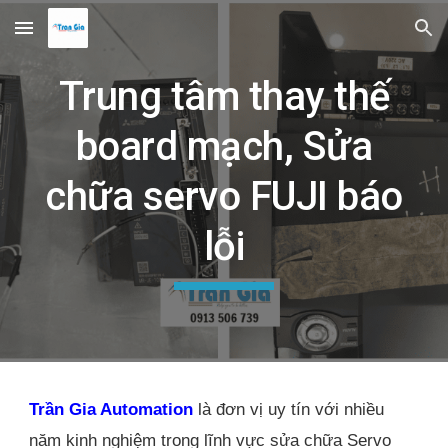
Skip to main content
Skip to navigation
Trung tâm thay thế
board mạch, Sửa
chữa servo FUJI báo
lỗi
Trần Gia Automation
là đơn vị uy tín với nhiều
năm kinh nghiệm trong lĩnh vực sửa chữa Servo