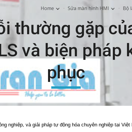
Home
Sửa màn hình HMI
Bộ l
ip to main content
Skip to navigat
ỗi thường gặp củ
 LS và biện pháp 
phục
ông nghiệp, và giải pháp tự động hóa chuyên nghiệp tại Việ