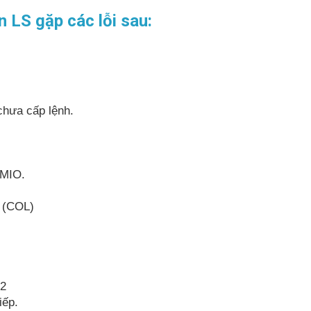
 LS gặp các lỗi sau:
chưa cấp lệnh.
MMIO.
o (COL)
C2
iếp.