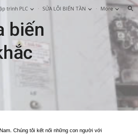
ập trình PLC
SỬA LỖI BIẾN TẦN
More
ion
a biến
khắc
t Nam. Chúng tôi kết nối những con người với