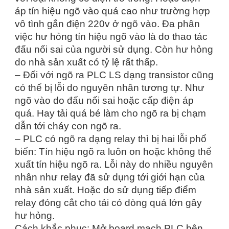
áp tín hiệu ngõ vào quá cao như trường hợp
vô tình gắn điện 220v ở ngõ vào. Đa phân
việc hư hỏng tín hiệu ngõ vào là do thao tác
đấu nối sai của người sử dụng. Còn hư hỏng
do nhà sản xuất có tỷ lệ rất thấp.
– Đối với ngõ ra PLC LS dạng transistor cũng
có thể bị lỗi do nguyên nhân tương tự. Như
ngõ vào do đấu nối sai hoặc cấp điện áp
quá. Hay tải quá bé làm cho ngõ ra bị chạm
dẫn tới cháy con ngõ ra.
– PLC có ngõ ra dạng relay thì bị hai lỗi phổ
biến: Tín hiệu ngõ ra luôn on hoặc không thể
xuất tín hiệu ngõ ra. Lỗi này do nhiều nguyên
nhân như relay đã sử dụng tới giới hạn của
nhà sản xuất. Hoặc do sử dụng tiếp điểm
relay đóng cắt cho tải có dòng quá lớn gây
hư hỏng.
Cách khắc phục: Mở board mạch PLC bên