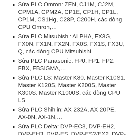
Sửa PLC Omron: ZEN, CJ1M, CJ2M,
CPM1A, CPM2A, CP1E, CP1H, CP1L,
CP1M, CS1Hg, C28P, C200H, các dòng
CPU Omron,…
Sửa PLC Mitsubishi: ALPHA, FX3G,
FX0N, FX1N, FX2N, FX0S, FX1S, FX3U,
Q, các dòng CPU Mitsubishi…
Sửa PLC Panasonic: FP0, FP1, FP2,
FBX, FBSIGMA,…
Sửa PLC LS: Master K80, Master K10S1,
Master K120S, Master K200S, Master
K300S, Master K1000S, các dòng CPU
LS
Sửa PLC Shihlin: AX-232A, AX-20PE,
AX-0N, AX-1N,…
Sửa PLC Delta: DVP-EC3, DVP-EH2,
DVP-EH3, DVP-ES, DVP-ES2/EX2, DVP-