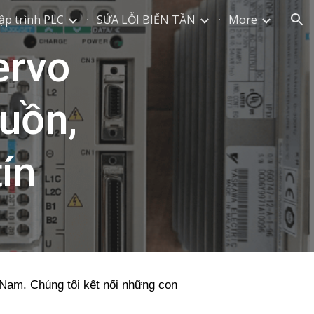
ập trình PLC
SỬA LỖI BIẾN TẦN
More
ion
ervo
uồn,
ín
t Nam. Chúng tôi kết nối những con