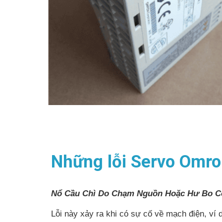
Những lỗi Servo Omr
Nổ Cầu Chì Do Chạm Nguồn Hoặc Hư Bo C
Lỗi này xảy ra khi có sự cố về mạch điện, ví