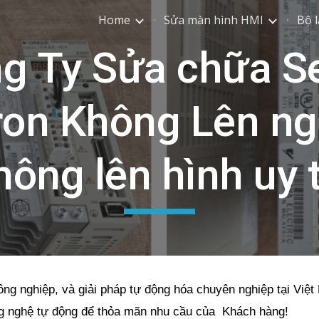
Home
Sửa màn hình HMI
Bộ l
ip to main content
Skip to navigat
g Ty Sửa chữa S
on Không Lên ng
hông lên hình uy t
ông nghiệp, và giải pháp tự động hóa chuyên nghiệp tại Việ
ng nghệ tự động để thỏa mãn nhu cầu của Khách hàng!