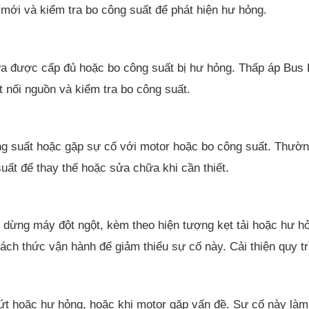
 mới và kiểm tra bo công suất để phát hiện hư hỏng.
ưa được cấp đủ hoặc bo công suất bị hư hỏng. Thấp áp Bus
 nối nguồn và kiểm tra bo công suất.
ông suất hoặc gặp sự cố với motor hoặc bo công suất. Thườn
uất để thay thế hoặc sửa chữa khi cần thiết.
ặc dừng máy đột ngột, kèm theo hiện tượng kẹt tải hoặc hư 
cách thức vận hành để giảm thiểu sự cố này. Cải thiện quy 
ứt hoặc hư hỏng, hoặc khi motor gặp vấn đề. Sự cố này làm 