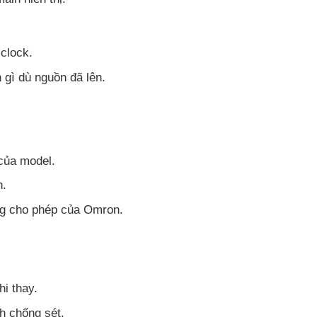
clock.
 gì dù nguồn đã lên.
của model.
n.
g cho phép của Omron.
i thay.
h chống sét.