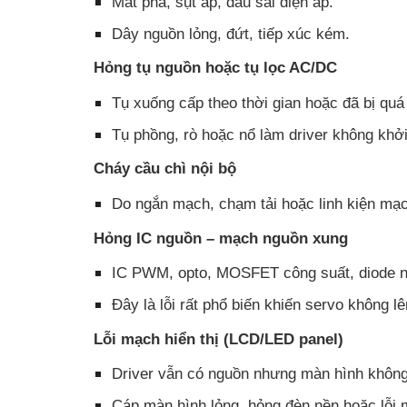
Mất pha, sụt áp, đấu sai điện áp.
Dây nguồn lỏng, đứt, tiếp xúc kém.
Hỏng tụ nguồn hoặc tụ lọc AC/DC
Tụ xuống cấp theo thời gian hoặc đã bị quá 
Tụ phồng, rò hoặc nổ làm driver không khở
Cháy cầu chì nội bộ
Do ngắn mạch, chạm tải hoặc linh kiện mạc
Hỏng IC nguồn – mạch nguồn xung
IC PWM, opto, MOSFET công suất, diode nắ
Đây là lỗi rất phổ biến khiến servo không l
Lỗi mạch hiển thị (LCD/LED panel)
Driver vẫn có nguồn nhưng màn hình không
Cáp màn hình lỏng, hỏng đèn nền hoặc lỗi m