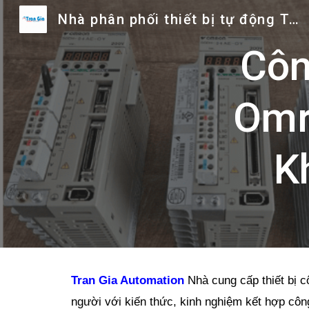
Nhà phân phối thiết bị tự động Trần Gia
Sk
Côn
Omr
K
Tran Gia Automation
Nhà cung cấp thiết bị c
người với kiến thức, kinh nghiệm kết hợp cô