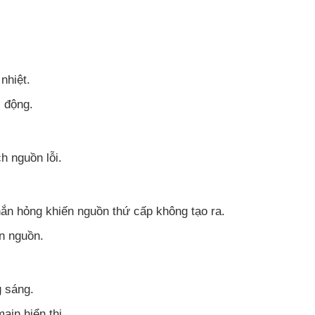
nhiệt.
i động.
h nguồn lỗi.
n hỏng khiến nguồn thứ cấp không tạo ra.
ên nguồn.
 sáng.
ain hiển thị.