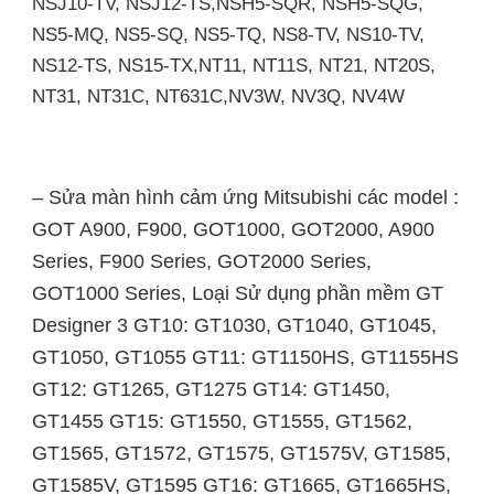
NSJ10-TV, NSJ12-TS,NSH5-SQR, NSH5-SQG,
NS5-MQ, NS5-SQ, NS5-TQ, NS8-TV, NS10-TV,
NS12-TS, NS15-TX,NT11, NT11S, NT21, NT20S,
NT31, NT31C, NT631C,NV3W, NV3Q, NV4W
– Sửa màn hình cảm ứng Mitsubishi các model :
GOT A900, F900, GOT1000, GOT2000, A900
Series, F900 Series, GOT2000 Series,
GOT1000 Series, Loại Sử dụng phần mềm GT
Designer 3 GT10: GT1030, GT1040, GT1045,
GT1050, GT1055 GT11: GT1150HS, GT1155HS
GT12: GT1265, GT1275 GT14: GT1450,
GT1455 GT15: GT1550, GT1555, GT1562,
GT1565, GT1572, GT1575, GT1575V, GT1585,
GT1585V, GT1595 GT16: GT1665, GT1665HS,