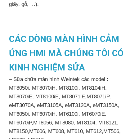
giấy, gỗ, …).
CÁC DÒNG MÀN HÌNH CẢM
ỨNG HMI MÀ CHÚNG TÔI CÓ
KINH NGHIỆM SỬA
– Sữa chữa màn hình Weintek các model :
MT8050i, MT8070iH, MT8100i, MT8104iH,
MT8070iE, MT8100iE, MT8071iE,MT8071iP,
eMT3070A, eMT3105A, eMT3120A, eMT3150A,
MT6050i, MT6070iH, MT6100i, MT6070iE,
MT6070iP,MT8056, MT8080, MT8104, MT8121,
MT8150,MT606, MT608, MT610, MT612,MT506,