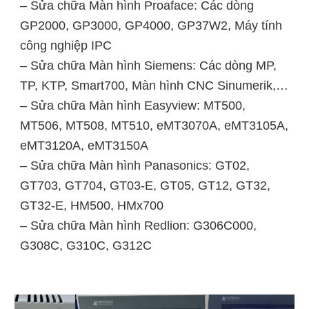
– Sửa chữa Màn hình Proaface: Các dòng
GP2000, GP3000, GP4000, GP37W2, Máy tính
công nghiệp IPC
– Sửa chữa Màn hình Siemens: Các dòng MP,
TP, KTP, Smart700, Màn hình CNC Sinumerik,…
– Sửa chữa Màn hình Easyview: MT500,
MT506, MT508, MT510, eMT3070A, eMT3105A,
eMT3120A, eMT3150A
– Sửa chữa Màn hình Panasonics: GT02,
GT703, GT704, GT03-E, GT05, GT12, GT32,
GT32-E, HM500, HMx700
– Sửa chữa Màn hình Redlion: G306C000,
G308C, G310C, G312C