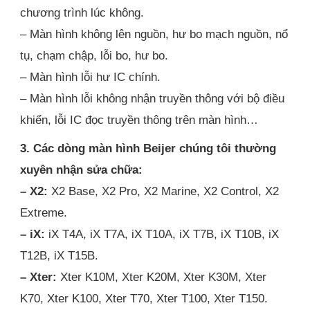
chương trình lúc không.
– Màn hình không lên nguồn, hư bo mạch nguồn, nổ
tụ, chạm chập, lỗi bo, hư bo.
– Màn hình lỗi hư IC chính.
– Màn hình lỗi không nhận truyền thông với bộ điều
khiển, lỗi IC đọc truyền thông trên màn hình…
3. Các dòng màn hình Beijer chúng tôi thường
xuyên nhận sửa chữa:
– X2:
X2 Base, X2 Pro, X2 Marine, X2 Control, X2
Extreme.
– iX:
iX T4A, iX T7A, iX T10A, iX T7B, iX T10B, iX
T12B, iX T15B.
– Xter:
Xter K10M, Xter K20M, Xter K30M, Xter
K70, Xter K100, Xter T70, Xter T100, Xter T150.