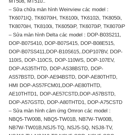
MT508, MT510..
– Sữa chữa màn hình Weinview các model :
TK6071IQ, TK6070iH, TK6100i, TK6102i, TK8050i,
TK8070iH, TK8100i, TK6050iP, TK6070iP, TK8070iP
– Sửa màn hình Delta các model : DOP-B03S211,
DOP-B07S410, DOP-B07S415, DOP-B08E515,
DOP-B07SS411,DOP-B10S615,.DOP107BV, DOP-
110IS, DOP-110CS, DOP-110WS, DOP-107EV,
DOP-AS35THTD, DOP-AS38BSTD, DOP-
AS57BSTD, DOP-AE94BSTD, DOP-AE80THTD,
HMI DOP-AS57FCM01,DOP-AE80THTD,
AE10THTD1, DOP-AE57CSTD,DOP-A57BSTD,
DOP-A57GSTD, DOP-A80THTD1, DOP-A75CSTD
– Sửa màn hình cảm ứng Omron các model :
NBQ5-TW00B, NBQ5-TW01B, NB7W-TW00B,
NB7W-TW01B,NSJ5-TQ, NSJ5-SQ, NSJ8-TV,