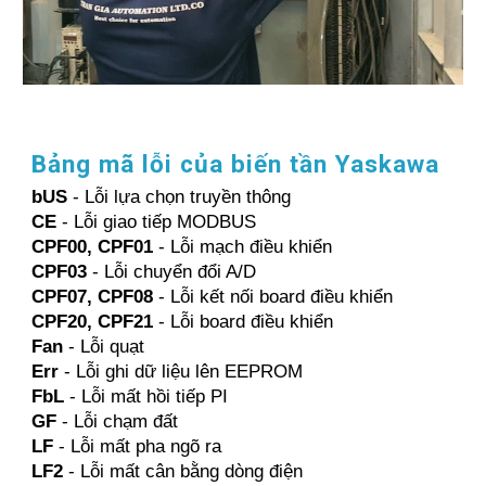
Bảng mã lỗi của biến tần Yaskawa
bUS
- Lỗi lựa chọn truyền thông
CE
- Lỗi giao tiếp MODBUS
CPF00, CPF01
- Lỗi mạch điều khiển
CPF03
- Lỗi chuyển đổi A/D
CPF07, CPF08
- Lỗi kết nối board điều khiển
CPF20, CPF21
- Lỗi board điều khiển
Fan
- Lỗi quạt
Err
- Lỗi ghi dữ liệu lên EEPROM
FbL
- Lỗi mất hồi tiếp PI
GF
- Lỗi chạm đất
LF
- Lỗi mất pha ngõ ra
LF2
- Lỗi mất cân bằng dòng điện