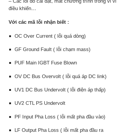
– Các lỗi do cài đặt, mất chương trình trong vỉ vi
điều khiển…
Với các mã lỗi nhận biết :
OC Over Current ( lỗi quá dòng)
GF Ground Fault ( lỗi chạm mass)
PUF Main IGBT Fuse Blown
OV DC Bus Overvolt ( lỗi quá áp DC link)
UV1 DC Bus Undervolt ( lỗi điện áp thấp)
UV2 CTL PS Undervolt
PF Input Pha Loss ( lỗi mất pha đầu vào)
LF Output Pha Loss ( lỗi mất pha đầu ra