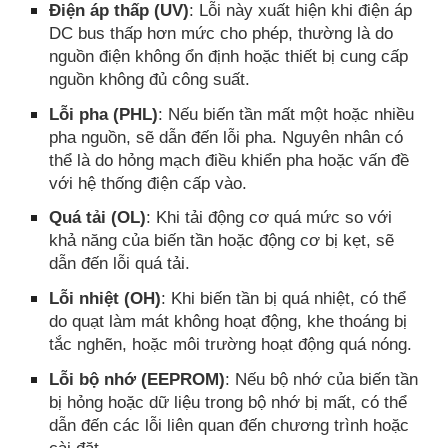
Điện áp thấp (UV)
: Lỗi này xuất hiện khi điện áp
DC bus thấp hơn mức cho phép, thường là do
nguồn điện không ổn định hoặc thiết bị cung cấp
nguồn không đủ công suất.
Lỗi pha (PHL)
: Nếu biến tần mất một hoặc nhiều
pha nguồn, sẽ dẫn đến lỗi pha. Nguyên nhân có
thể là do hỏng mạch điều khiển pha hoặc vấn đề
với hệ thống điện cấp vào.
Quá tải (OL)
: Khi tải động cơ quá mức so với
khả năng của biến tần hoặc động cơ bị kẹt, sẽ
dẫn đến lỗi quá tải.
Lỗi nhiệt (OH)
: Khi biến tần bị quá nhiệt, có thể
do quạt làm mát không hoạt động, khe thoáng bị
tắc nghẽn, hoặc môi trường hoạt động quá nóng.
Lỗi bộ nhớ (EEPROM)
: Nếu bộ nhớ của biến tần
bị hỏng hoặc dữ liệu trong bộ nhớ bị mất, có thể
dẫn đến các lỗi liên quan đến chương trình hoặc
cài đặt.