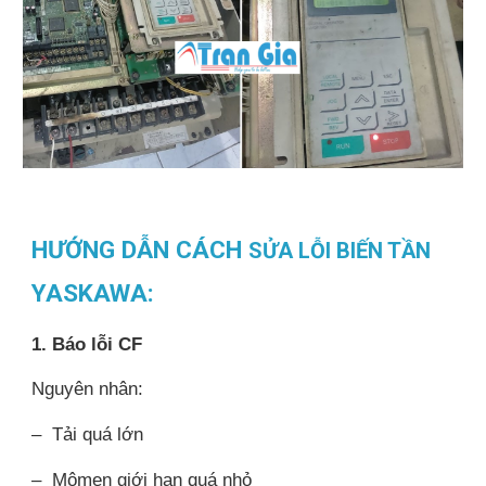
HƯỚNG DẪN CÁCH
SỬA LỖI BIẾN TẦN
YASKAWA
:
1. Báo lỗi CF
Nguyên nhân:
– Tải quá lớn
– Mômen giới hạn quá nhỏ