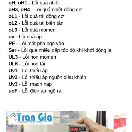
oH, oH1
- Lỗi quá nhiệt
oH3, oH4
- Lỗi quá nhiệt động cơ
oL1
- Lỗi quá tải động cơ
oL2
- Lỗi quá tải biến tần
oL3
- Lỗi quá momen
ov
- Lỗi quá áp
PF
- Lỗi mất pha ngõ vào
Ser
- Lỗi quá nhiều cấp tốc độ khi khởi động lại
UL3
- Lỗi non momen
UL6
- Lỗi non tải
Uv1
- Lỗi thiếu áp
Uv2
- Lỗi thiếu áp nguồn điều khiển
Uv3
- Lỗi mạch nạp
uoF
- Lỗi điện áp ngõ ra