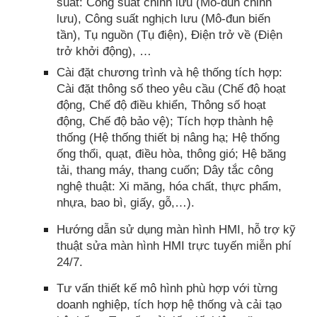
suất: Công suất chỉnh lưu (Mô-đun chỉnh
lưu), Công suất nghịch lưu (Mô-đun biến
tần), Tụ nguồn (Tụ điện), Điện trở về (Điện
trở khởi động), …
Cài đặt chương trình và hệ thống tích hợp:
Cài đặt thông số theo yêu cầu (Chế độ hoạt
động, Chế độ điều khiển, Thông số hoạt
động, Chế độ bảo vệ); Tích hợp thành hệ
thống (Hệ thống thiết bị nâng hạ; Hệ thống
ống thổi, quạt, điều hòa, thông gió; Hệ băng
tải, thang máy, thang cuốn; Dây tắc công
nghệ thuật: Xi măng, hóa chất, thực phẩm,
nhựa, bao bì, giấy, gỗ,…).
Hướng dẫn sử dụng màn hình HMI, hỗ trợ kỹ
thuật sửa màn hình HMI trực tuyến miễn phí
24/7.
Tư vấn thiết kế mô hình phù hợp với từng
doanh nghiệp, tích hợp hệ thống và cải tạo