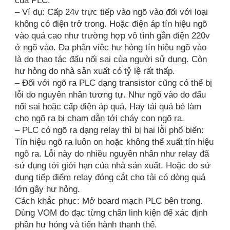
của PLC.
– Ví dụ: Cấp 24v trực tiếp vào ngõ vào đối với loại
không có điện trở trong. Hoặc điện áp tín hiệu ngõ
vào quá cao như trường hợp vô tình gắn điện 220v
ở ngõ vào. Đa phân việc hư hỏng tín hiệu ngõ vào
là do thao tác đấu nối sai của người sử dụng. Còn
hư hỏng do nhà sản xuất có tỷ lệ rất thấp.
– Đối với ngõ ra PLC dạng transistor cũng có thể bị
lỗi do nguyên nhân tương tự. Như ngõ vào do đấu
nối sai hoặc cấp điện áp quá. Hay tải quá bé làm
cho ngõ ra bị chạm dẫn tới cháy con ngõ ra.
– PLC có ngõ ra dạng relay thì bị hai lỗi phổ biến:
Tín hiệu ngõ ra luôn on hoặc không thể xuất tín hiệu
ngõ ra. Lỗi này do nhiều nguyên nhân như relay đã
sử dụng tới giới hạn của nhà sản xuất. Hoặc do sử
dụng tiếp điểm relay đóng cắt cho tải có dòng quá
lớn gây hư hỏng.
Cách khắc phục: Mở board mạch PLC bên trong.
Dùng VOM đo đạc từng chân linh kiện để xác định
phần hư hỏng và tiến hành thanh thế.