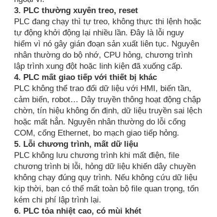
3. PLC thường xuyên treo, reset
PLC đang chạy thì tự treo, không thực thi lệnh hoặc
tự động khởi động lại nhiều lần. Đây là lỗi nguy
hiểm vì nó gây gián đoạn sản xuất liên tục. Nguyên
nhân thường do bộ nhớ, CPU hỏng, chương trình
lập trình xung đột hoặc linh kiện đã xuống cấp.
4. PLC mất giao tiếp với thiết bị khác
PLC không thể trao đổi dữ liệu với HMI, biến tần,
cảm biến, robot… Dây truyền thông hoạt động chập
chờn, tín hiệu không ổn định, dữ liệu truyền sai lệch
hoặc mất hẳn. Nguyên nhân thường do lỗi cổng
COM, cổng Ethernet, bo mạch giao tiếp hỏng.
5. Lỗi chương trình, mất dữ liệu
PLC không lưu chương trình khi mất điện, file
chương trình bị lỗi, hỏng dữ liệu khiến dây chuyền
không chạy đúng quy trình. Nếu không cứu dữ liệu
kịp thời, bạn có thể mất toàn bộ file quan trọng, tốn
kém chi phí lập trình lại.
6. PLC tỏa nhiệt cao, có mùi khét