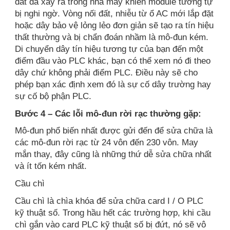
đất đã xảy ra trong nhà máy khiến module tương tự
bị nghi ngờ. Vòng nối đất, nhiễu từ ổ AC mới lắp đặt
hoặc dây bảo vệ lỏng lẻo đơn giản sẽ tạo ra tín hiệu
thất thường và bị chẩn đoán nhầm là mô-đun kém.
Di chuyển dây tín hiệu tương tự của bạn đến một
điểm đầu vào PLC khác, bạn có thể xem nó đi theo
dây chứ không phải điểm PLC. Điều này sẽ cho
phép bạn xác định xem đó là sự cố dây trường hay
sự cố bộ phận PLC.
Bước 4 – Các lỗi mô-đun rời rạc thường gặp:
Mô-đun phổ biến nhất được gửi đến để sửa chữa là
các mô-đun rời rạc từ 24 vôn đến 230 vôn. May
mắn thay, đây cũng là những thứ dễ sửa chữa nhất
và ít tốn kém nhất.
Cầu chì
Cầu chì là chìa khóa để sửa chữa card I / O PLC
kỹ thuật số. Trong hầu hết các trường hợp, khi cầu
chì gắn vào card PLC kỹ thuật số bị đứt, nó sẽ vô