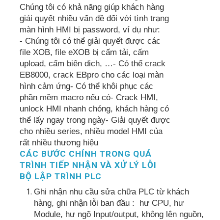
Chúng tôi có khả năng giúp khách hàng
giải quyết nhiều vấn đề đối với tình trạng
màn hình HMI bị password, ví dụ như:
- Chúng tôi có thể giải quyết được các
file XOB, file eXOB bị cấm tải, cấm
upload, cấm biên dịch, …- Có thể crack
EB8000, crack EBpro cho các loại màn
hình cảm ứng- Có thể khôi phục các
phần mềm macro nếu có- Crack HMI,
unlock HMI nhanh chóng, khách hàng có
thể lấy ngay trong ngày- Giải quyết được
cho nhiều series, nhiều model HMI của
rất nhiều thương hiệu
CÁC BƯỚC CHÍNH TRONG QUÁ
TRÌNH TIẾP NHẬN VÀ XỬ LÝ LỖI
BỘ LẬP TRÌNH PLC
Ghi nhận nhu cầu sửa chữa PLC từ khách
hàng, ghi nhận lỗi ban đầu : hư CPU, hư
Module, hư ngõ Input/output, không lên nguồn,