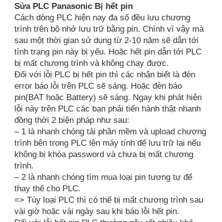
Sửa PLC Panasonic Bị hết pin
Cách dòng PLC hiện nay đa số đều lưu chương
trình trên bộ nhớ lưu trữ bằng pin. Chính vì vậy mà
sau một thời gian sử dụng từ 2-10 năm sẽ dẫn tới
tình trạng pin này bị yếu. Hoặc hết pin dẫn tới PLC
bị mất chương trình và không chạy được.
Đối với lỗi PLC bị hết pin thì các nhận biết là đèn
error báo lỗi trên PLC sẽ sáng. Hoặc đèn báo
pin(BAT hoặc Battery) sẽ sáng. Ngay khi phát hiện
lỗi này trên PLC các bạn phải tiến hành thật nhanh
đồng thời 2 biện pháp như sau:
– 1 là nhanh chóng tải phần mềm và upload chương
trình bên trong PLC lên máy tính để lưu trữ lại nếu
không bị khóa password và chưa bị mất chương
trình.
– 2 là nhanh chóng tìm mua loại pin tương tự để
thay thế cho PLC.
=> Tùy loại PLC thì có thể bị mất chương trình sau
vài giờ hoặc vài ngày sau khi báo lỗi hết pin.