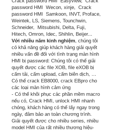
Crack password HMI Easyview, Crack
password HMI Wecon, xinje, Crack
password HMI Samkoon, INVT, Proface,
Weintek, LS, Siemens, Tounchwin,
Schneider, Mitsubishi, Delta, Fuji,
Hitech, Omron, Idec, Shihlin, Beijer...
Với nhiều năm kinh nghiệm
, chúng tôi
có khả năng giúp khách hàng giải quyết
nhiều vấn đề đối với tình trạng màn hình
HMI bị password: Chúng tôi có thể giải
quyết được các file XOB, file eXOB bị
cấm tải, cấm upload, cấm biên dịch, …
Có thể crack EB8000, crack EBpro cho
các loại màn hình cảm ứng
- Có thể khôi phục các phần mềm macro
nếu có, Crack HMI, unlock HMI nhanh
chóng, khách hàng có thể lấy ngay trong
ngày, đảm bảo an toàn chương trình.
Giải quyết được cho nhiều series, nhiều
model HMI của rất nhiều thương hiệu-