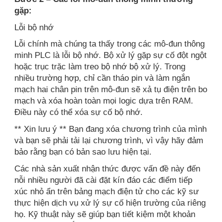
gặp:
Lỗi bộ nhớ
Lỗi chính mà chúng ta thấy trong các mô-đun thông
minh PLC là lỗi bộ nhớ. Bộ xử lý gặp sự cố đột ngột
hoặc trục trặc làm treo bộ nhớ bộ xử lý. Trong
nhiều trường hợp, chỉ cần tháo pin và làm ngắn
mạch hai chân pin trên mô-đun sẽ xả tụ điện trên bo
mạch và xóa hoàn toàn mọi logic dựa trên RAM.
Điều này có thể xóa sự cố bộ nhớ.
** Xin lưu ý ** Bạn đang xóa chương trình của mình
và bạn sẽ phải tải lại chương trình, vì vậy hãy đảm
bảo rằng bạn có bản sao lưu hiện tại.
Các nhà sản xuất nhận thức được vấn đề này đến
nỗi nhiều người đã cài đặt kín đáo các điểm tiếp
xúc nhỏ ẩn trên bảng mạch điện tử cho các kỹ sư
thực hiện dịch vụ xử lý sự cố hiện trường của riêng
họ. Kỹ thuật này sẽ giúp bạn tiết kiệm một khoản