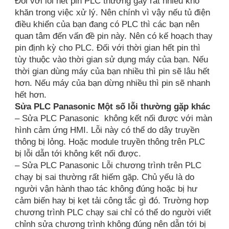
Đối với lỗi hết pin PLC thường gây rất nhiều khó
khăn trong việc xử lý. Nên chính vì vậy nếu tủ điện
điều khiển của bạn đang có PLC thì các bạn nên
quan tâm đến vấn đề pin này. Nên có kế hoạch thay
pin định kỳ cho PLC. Đối với thời gian hết pin thì
tùy thuộc vào thời gian sử dụng máy của bạn. Nếu
thời gian dùng máy của bạn nhiều thì pin sẽ lâu hết
hơn. Nếu máy của bạn dừng nhiều thì pin sẽ nhanh
hết hơn.
Sửa PLC Panasonic Một số lỗi thường gặp khác
– Sửa PLC Panasonic không kết nối được với màn
hình cảm ứng HMI. Lỗi này có thể do dây truyền
thông bị lỏng. Hoặc module truyền thông trên PLC
bị lỗi dẫn tới không kết nối được.
– Sửa PLC Panasonic Lỗi chương trình trên PLC
chạy bị sai thường rất hiếm gặp. Chủ yếu là do
người vận hành thao tác không đúng hoặc bị hư
cảm biến hay bị kẹt tải công tắc gì đó. Trường hợp
chương trình PLC chạy sai chỉ có thể do người viết
chỉnh sửa chương trình không đúng nên dẫn tới bị