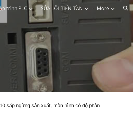
ập trình PLC
SỬA LỖI BIẾN TẦN
More
ion
410 sắp ngừng sản xuất, màn hình có độ phân