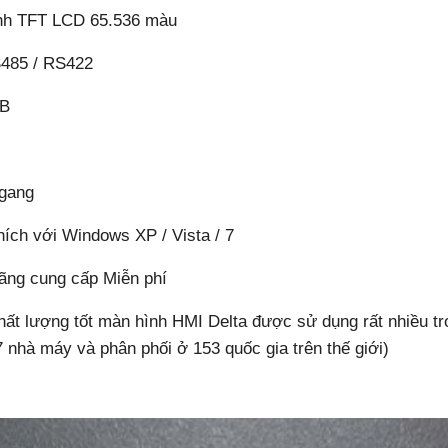
hình TFT LCD 65.536 màu
S485 / RS422
SB
ngang
ích với Windows XP / Vista / 7
ãng cung cấp Miễn phí
 chất lượng tốt màn hình HMI Delta được sử dụng rất nhiều t
 nhà máy và phân phối ở 153 quốc gia trên thế giới)