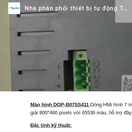
Nhà phân phối thiết bị tự động Trần Gia
Sk
Màn hình DOP-B07SS411
Dòng HMi hình 7 i
giải 800*480 pixels với 65536 màu, hỗ trợ đ
Đặc tính kỹ thuật: