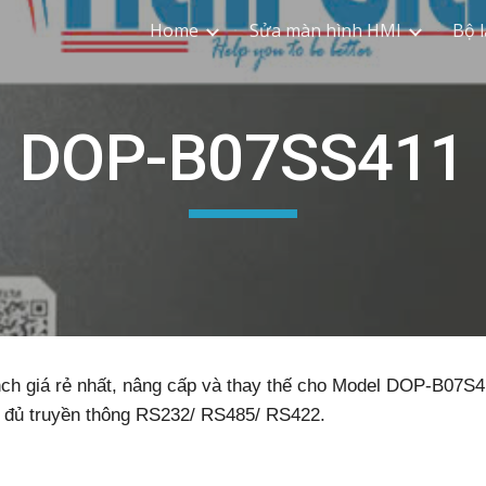
Home
Sửa màn hình HMI
Bộ l
ip to main content
Skip to navigat
DOP-B07SS411
nch giá rẻ nhất, nâng cấp và thay thế cho Model DOP-B07S
ầy đủ truyền thông RS232/ RS485/ RS422.