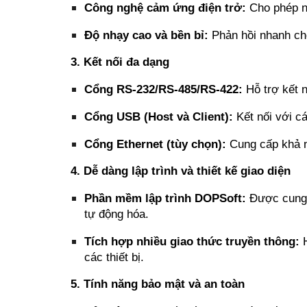
Công nghệ cảm ứng điện trở:
Cho phép ng
Độ nhạy cao và bền bỉ:
Phản hồi nhanh chó
3. Kết nối đa dạng
Cổng RS-232/RS-485/RS-422:
Hỗ trợ kết n
Cổng USB (Host và Client):
Kết nối với cá
Cổng Ethernet (tùy chọn):
Cung cấp khả n
4. Dễ dàng lập trình và thiết kế giao diện
Phần mềm lập trình DOPSoft:
Được cung c
tự động hóa.
Tích hợp nhiều giao thức truyền thông:
H
các thiết bị.
5. Tính năng bảo mật và an toàn