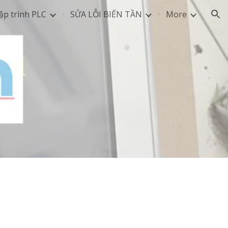
ập trình PLC
SỬA LỖI BIẾN TẦN
More
ion