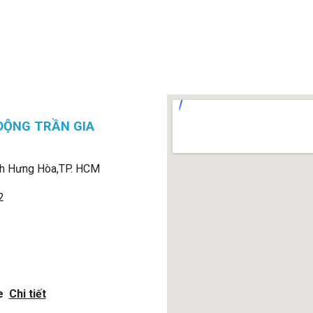
ĐỘNG TRẦN GIA
h Hưng Hòa,
TP. HCM
2
e
Chi tiết