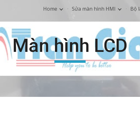
Home
Sửa màn hình HMI
Bộ l
ip to main content
Skip to navigat
Màn hình LCD