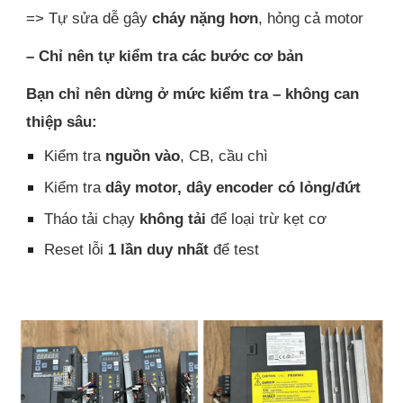
=> Tự sửa dễ gây
cháy nặng hơn
, hỏng cả motor
– Chỉ nên tự kiểm tra các bước cơ bản
Bạn chỉ nên dừng ở mức kiểm tra – không can
thiệp sâu:
Kiểm tra
nguồn vào
, CB, cầu chì
Kiểm tra
dây motor, dây encoder có lỏng/đứt
Tháo tải chạy
không tải
để loại trừ kẹt cơ
Reset lỗi
1 lần duy nhất
để test