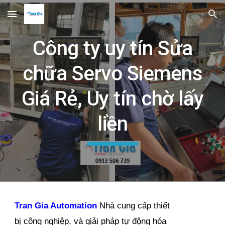
Skip to main content
Skip to navigation
Công ty uy tín Sửa
chữa Servo Siemens
Giá Rẻ, Uy tín chờ lấy
liền
Tran Gia Automation
Nhà cung cấp thiết
bị công nghiệp, và giải pháp tự động hóa