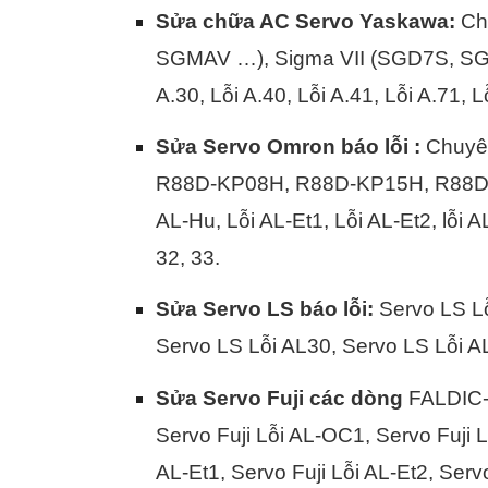
Sửa chữa AC Servo Yaskawa:
Chu
SGMAV …), Sigma VII (SGD7S, SGM7
A.30, Lỗi A.40, Lỗi A.41, Lỗi A.71, L
Sửa Servo Omron báo lỗi :
Chuyên
R88D-KP08H, R88D-KP15H, R88D-K
AL-Hu, Lỗi AL-Et1, Lỗi AL-Et2, lỗi A
32, 33.
Sửa Servo LS báo lỗi:
Servo LS Lỗ
Servo LS Lỗi AL30, Servo LS Lỗi A
Sửa Servo Fuji các dòng
FALDIC-
Servo Fuji Lỗi AL-OC1, Servo Fuji L
AL-Et1, Servo Fuji Lỗi AL-Et2, Servo