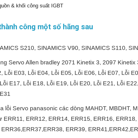
nguồn & khối công suất IGBT
thành công một số hãng sau
NAMICS S210, SINAMICS V90, SINAMICS S110, SI
ng Servo Allen bradley 2071 Kinetix 3, 2097 Kinetix
, Lỗi E03, Lỗi E04, Lỗi E05, Lỗi E06, Lỗi E07, Lỗi E0
Lỗi E17, Lỗi E18, Lỗi E19, Lỗi E20, Lỗi E21, Lỗi E22,
 E31
ửa lỗi Servo panasonic các dòng MAHDT, MBDHT
như ERR11, ERR12, ERR14, ERR15, ERR16, ERR18
, ERR36,ERR37,ERR38, ERR39, ERR41,ERR42,E