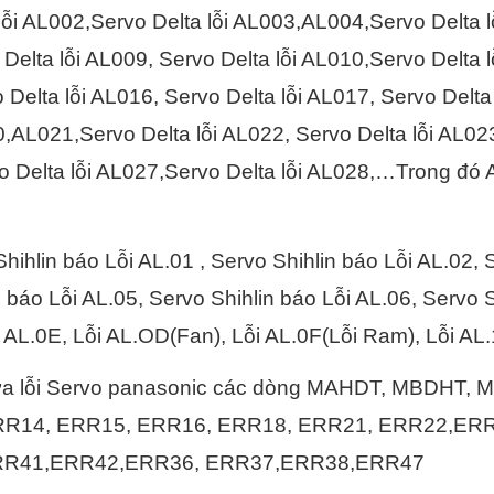
 lỗi AL002,Servo Delta lỗi AL003,AL004,Servo Delta 
Delta lỗi AL009, Servo Delta lỗi AL010,Servo Delta 
Delta lỗi AL016, Servo Delta lỗi AL017, Servo Delta 
AL021,Servo Delta lỗi AL022, Servo Delta lỗi AL023,
vo Delta lỗi AL027,Servo Delta lỗi AL028,…Trong đó
Shihlin báo Lỗi AL.01 , Servo Shihlin báo Lỗi AL.02, 
n báo Lỗi AL.05, Servo Shihlin báo Lỗi AL.06, Servo 
i AL.0E, Lỗi AL.OD(Fan), Lỗi AL.0F(Lỗi Ram), Lỗi AL.1
a lỗi Servo panasonic các dòng MAHDT, MBDHT,
RR14, ERR15, ERR16, ERR18, ERR21, ERR22,ER
RR41,ERR42,ERR36, ERR37,ERR38,ERR47