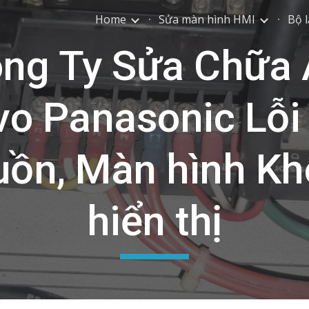
Home
Sửa màn hình HMI
Bộ l
ip to main content
Skip to navigat
ng Ty Sửa Chữa
vo Panasonic Lỗi
ồn, Màn hình K
hiển thị