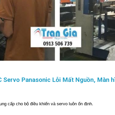
C Servo Panasonic Lỗi Mất Nguồn, Màn hì
ng cấp cho bộ điều khiển và servo luôn ổn định.