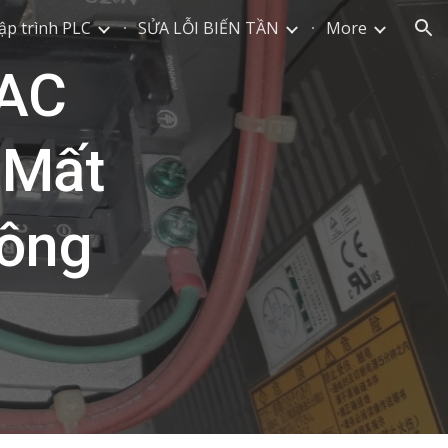
ập trình PLC
SỬA LỖI BIẾN TẦN
More
ion
 AC
 Mất
hông